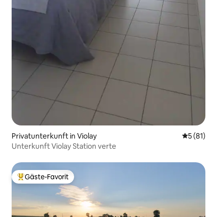
Privatunterkunft in Violay
Durchschn
5 (81)
Unterkunft Violay Station verte
Gäste-Favorit
Beliebter Gäste-Favorit.