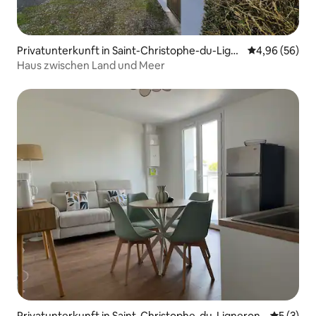
Privatunterkunft in Saint-Christophe-du-Lign
Durchschnittl
4,96 (56)
eron
Haus zwischen Land und Meer
Privatunterkunft in Saint-Christophe-du-Ligneron
Durchsch
5 (3)