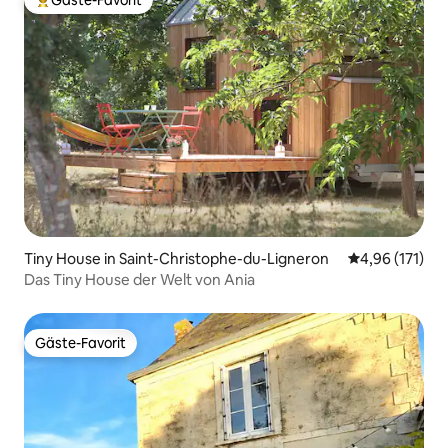
Gäste-Favorit
Beliebter Gäste-Favorit.
Tiny House in Saint-Christophe-du-Ligneron
Durchschnittl
4,96 (171)
Das Tiny House der Welt von Ania
Gäste-Favorit
Gäste-Favorit