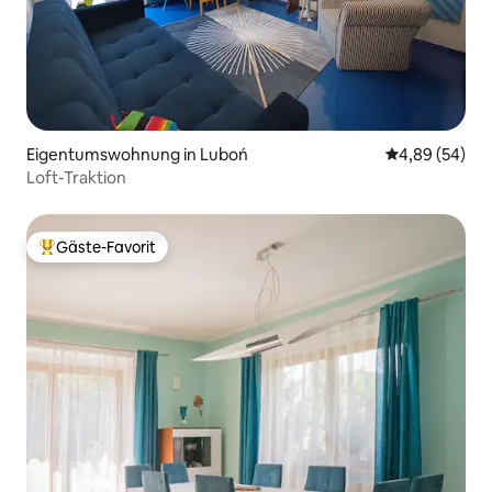
Eigentumswohnung in Luboń
Durchschnittl
4,89 (54)
Loft-Traktion
Gäste-Favorit
Beliebter Gäste-Favorit.