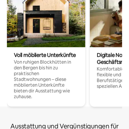
Voll möblierte Unterkünfte
Digitale Noma
Geschäftsrei
Von ruhigen Blockhütten in
den Bergen bis hin zu
Komfortable Un
praktischen
flexible und o
Stadtwohnungen – diese
Berufstätige 
möblierten Unterkünfte
speziellen Arbe
bieten dir Ausstattung wie
zuhause.
Ausstattung und Vergünstigungen für