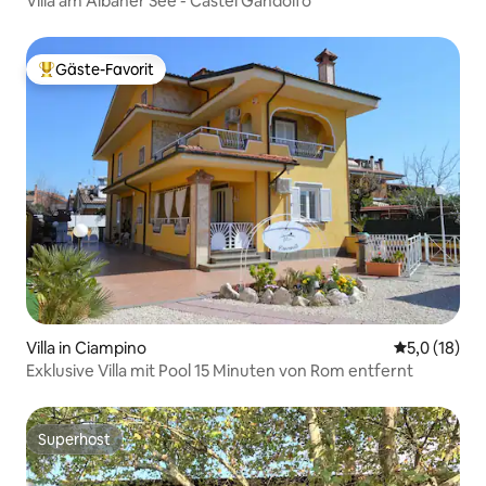
Villa am Albaner See - Castel Gandolfo
Gäste-Favorit
Beliebter Gäste-Favorit.
Villa in Ciampino
Durchschnit
5,0 (18)
Exklusive Villa mit Pool 15 Minuten von Rom entfernt
Superhost
Superhost