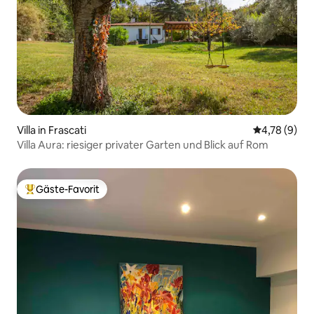
Villa in Frascati
Durchschnit
4,78 (9)
Villa Aura: riesiger privater Garten und Blick auf Rom
Gäste-Favorit
Beliebter Gäste-Favorit.