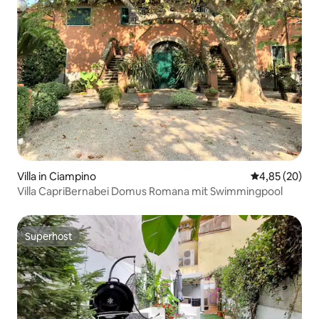
Villa in Ciampino
Durchschnittl
4,85 (20)
Villa CapriBernabei Domus Romana mit Swimmingpool
Superhost
Superhost