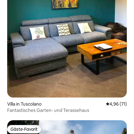
Villa in Tuscolano
Durchschnitt
4,96 (71)
Fantastisches Garten- und Terassehaus
Gäste-Favorit
Gäste-Favorit