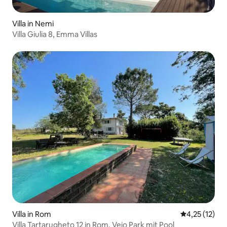
Villa in Nemi
Villa Giulia 8, Emma Villas
Villa in Rom
Durchschnitt
4,25 (12)
Villa Tartarugheto 12 in Rom, Veio Park mit Pool