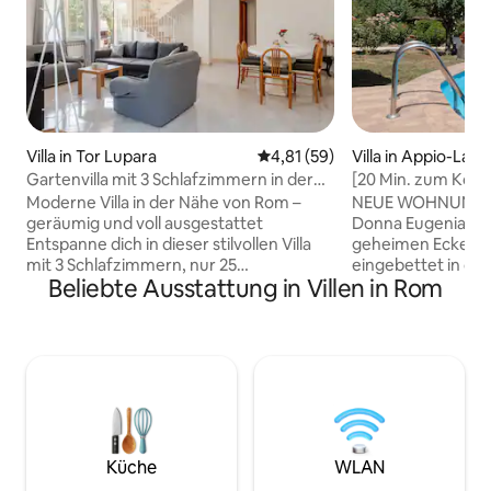
Villa in Tor Lupara
Durchschnittliche Bewertung: 
4,81 (59)
Villa in Appio-Lati
Gartenvilla mit 3 Schlafzimmern in der
[20 Min. zum Kolos
Nähe von Rom
Piscina und koste
Moderne Villa in der Nähe von Rom –
NEUE WOHNUNG Loft Appia Antica
geräumig und voll ausgestattet
Donna Eugenia Willkommen in einer
Entspanne dich in dieser stilvollen Villa
geheimen Ecke de
mit 3 Schlafzimmern, nur 25
eingebettet in die
Beliebte Ausstattung in Villen in Rom
Autominuten vom Zentrum Roms
Geschichte Roms u
entfernt. Mit einer voll ausgestatteten
berühmtesten Seh
Küche, einem großen Garten, einem
Stadt. Erleben Sie das unvergessliche
Grill, einer Waschküche und einem
Erlebnis des Aufen
Parkplatz ist sie perfekt für Familien,
fürstlichen Loft, da
Gruppen und längere Aufenthalte.
Detail gepflegt wu
Freue dich auf einen Großbildfernseher,
Möbeln und Kunst
kostenloses WLAN und viel Platz zum
Haus aus dem 19. 
Entspannen. Die Villa bietet einen
der Geschichte ei
Küche
WLAN
ruhigen Rückzugsort mit modernem
der italienischen 