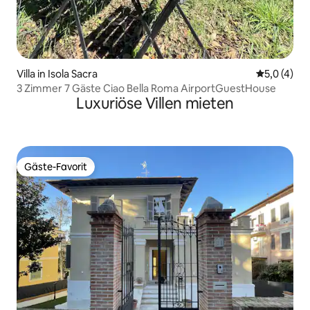
Villa in Isola Sacra
Durchschni
5,0 (4)
3 Zimmer 7 Gäste Ciao Bella Roma AirportGuestHouse
Luxuriöse Villen mieten
Gäste-Favorit
Gäste-Favorit