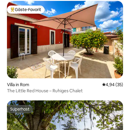
Gäste-Favorit
Beliebter Gäste-Favorit.
Villa in Rom
Durchschnittl
4,94 (35)
The Little Red House – Ruhiges Chalet
Superhost
Superhost