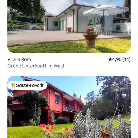
Villa in Rom
Durchschnittl
4,95 (44)
Grüne Unterkunft im Wald
Gäste-Favorit
Beliebter Gäste-Favorit.