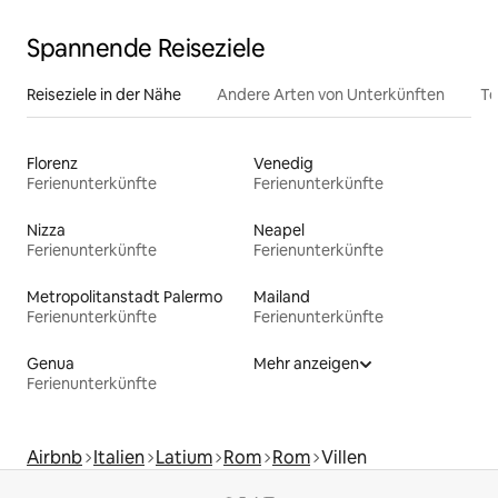
Spannende Reiseziele
Reiseziele in der Nähe
Andere Arten von Unterkünften
To
Florenz
Venedig
Ferienunterkünfte
Ferienunterkünfte
Nizza
Neapel
Ferienunterkünfte
Ferienunterkünfte
Metropolitanstadt Palermo
Mailand
Ferienunterkünfte
Ferienunterkünfte
Genua
Mehr anzeigen
Ferienunterkünfte
Airbnb
Italien
Latium
Rom
Rom
Villen