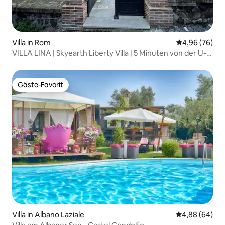
Villa in Rom
Durchschnittl
4,96 (76)
VILLA LINA | Skyearth Liberty Villa | 5 Minuten von der U-
Bahn
Gäste-Favorit
Gäste-Favorit
Villa in Albano Laziale
Durchschnittl
4,88 (64)