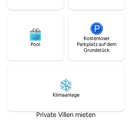
Komfort, ideal, um Rom zu erkunden
verbunden ist. Eingebettet in große
oder einen Kurzurlaub zu veranstalten.
Grünflächen, mit 
Buche deinen Aufenthalt für die
Parkplätzen.
perfekte Mischung aus Komfort und
Komfort!
Kostenloser
Pool
Parkplatz auf dem
Grundstück
Klimaanlage
Private Villen mieten