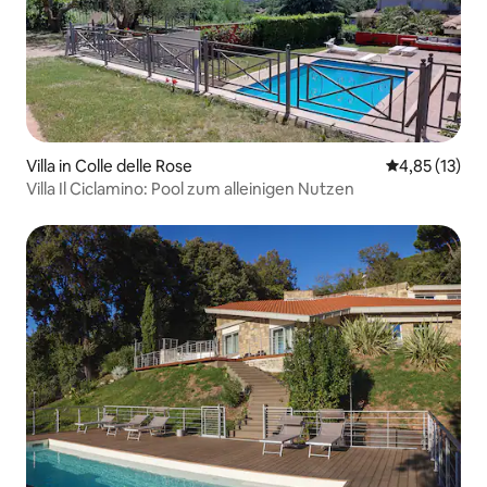
Villa in Colle delle Rose
Durchschnitt
4,85 (13)
Villa Il Ciclamino: Pool zum alleinigen Nutzen