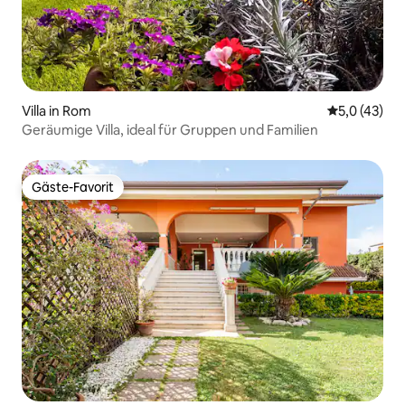
Villa in Rom
Durchschnit
5,0 (43)
Geräumige Villa, ideal für Gruppen und Familien
Gäste-Favorit
Gäste-Favorit