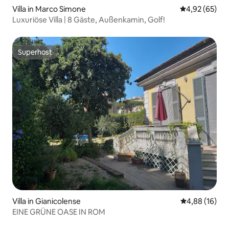
Villa in Marco Simone
Durchschnittl
4,92 (65)
Luxuriöse Villa | 8 Gäste, Außenkamin, Golf!
Superhost
Superhost
Villa in Gianicolense
Durchschnitt
4,88 (16)
EINE GRÜNE OASE IN ROM