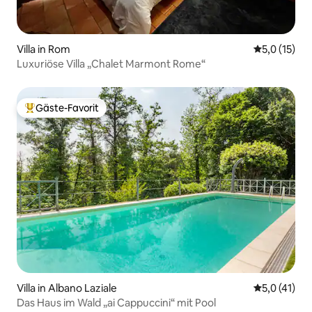
Villa in Rom
Durchschnit
5,0 (15)
Luxuriöse Villa „Chalet Marmont Rome“
Gäste-Favorit
Beliebter Gäste-Favorit.
Villa in Albano Laziale
Durchschnit
5,0 (41)
Das Haus im Wald „ai Cappuccini“ mit Pool