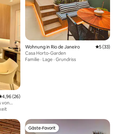
17 Bewertungen
Wohnung in Rio de Janeiro
Durchschnittliche
5 (33)
Casa Horto-Garden
Familie
·
Lage
·
Grundriss
Durchschnittliche Bewertung: 4,96 von 5, 26 Bewertungen
4,96 (26)
s von
eit
Gäste-Favorit
Gäste-Favorit