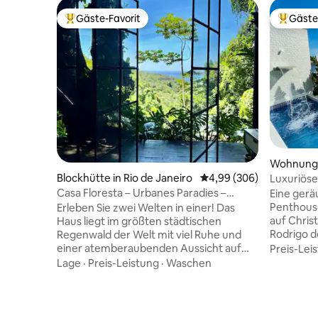
Gäste-Favorit
Gäste
Beliebter Gäste-Favorit.
Beliebte
Wohnung i
Blockhütte in Rio de Janeiro
Durchschnittliche Bewe
4,99 (306)
Luxuriös
Sauna und
Casa Floresta – Urbanes Paradies –
Eine gerä
Meerblick
Penthous
Erleben Sie zwei Welten in einer! Das
auf Chris
Haus liegt im größten städtischen
Rodrigo de
Regenwald der Welt mit viel Ruhe und
einen gr
einer atemberaubenden Aussicht auf
Preis-Lei
Swimmingp
das Meer von Leblon. Auf der anderen
Lage
·
Preis-Leistung
·
Waschen
Gäste-WC
Seite sind Sie 2 km vom Asphalt und 20
Dusche, e
Autominuten vom Strand von Leblon
Kühlschra
entfernt. Möchten Sie Ruhe und Natur?
Mikrowell
Bleiben Sie zu Hause. Möchten Sie sich