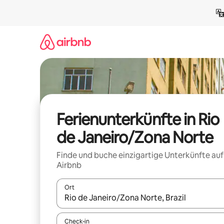
Zu
Inhalten
springen
Ferienunterkünfte in Rio
de Janeiro/Zona Norte
Finde und buche einzigartige Unterkünfte auf
Airbnb
Ort
Wenn Ergebnisse verfügbar sind, navigiere mit d
Check-in