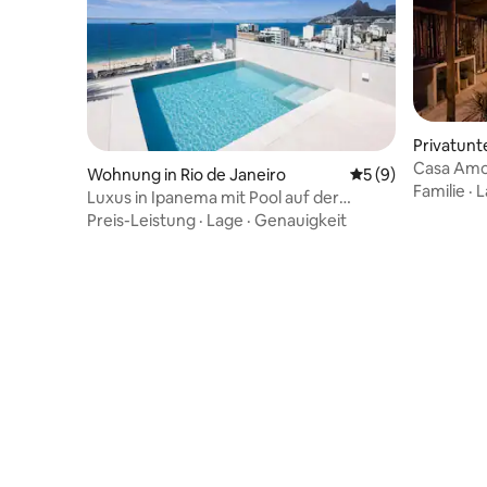
Privatunte
neiro
Casa Amor
Wohnung in Rio de Janeiro
Durchschnittliche
5 (9)
Beira L
Familie
·
L
Luxus in Ipanema mit Pool auf der
Dachterrasse.
Preis-Leistung
·
Lage
·
Genauigkeit