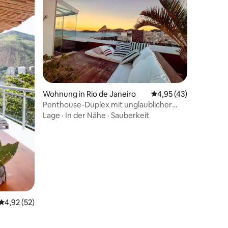
58 Bewertungen
Wohnung in Rio de Janeiro
Durchschnittliche Be
4,95 (43)
Penthouse-Duplex mit unglaublicher
Aussicht
Lage
·
In der Nähe
·
Sauberkeit
Durchschnittliche Bewertung: 4,92 von 5, 52 Bewertungen
4,92 (52)