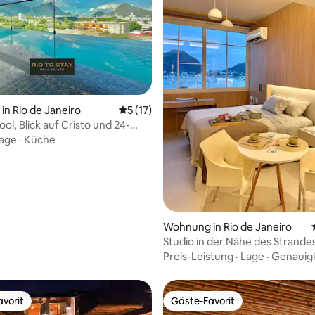
ertung: 4,99 von 5, 88 Bewertungen
n Rio de Janeiro
Durchschnittliche Bewertung: 5 von 5, 
5 (17)
ool, Blick auf Cristo und 24-
Rezeption
age
·
Küche
Wohnung in Rio de Janeiro
Studio in der Nähe des Strande
Botafogo
Preis-Leistung
·
Lage
·
Genauigk
vorit
Gäste-Favorit
vorit
Gäste-Favorit