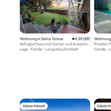
Wohnung in Santa Teresa
Durchschnittliche Bew
4,99 (88)
Wohnung i
Refugiumhaus mit Garten und Aussicht
Privater P
in Santa Teresa-RJ
Stunden-
Lage
·
Familie
·
Langzeitaufenthalt
Familie
·
L
Gäste-Favorit
Gäste-Fa
Gäste-Favorit
Gäste-Fa