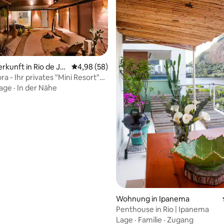
rkunft in Rio de Ja
Durchschnittliche Bewertung: 4,98 von 5, 
4,98 (58)
a - Ihr privates "Mini Resort"
 Bewertung: 5 von 5, 9 Bewertungen
agoa
age
·
In der Nähe
Wohnung in Ipanema
Penthouse in Rio | Ipanema
Lage
·
Familie
·
Zugang