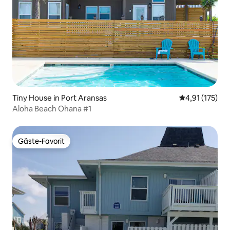
Tiny House in Port Aransas
Durchschnittl
4,91 (175)
Aloha Beach Ohana #1
Gäste-Favorit
Gäste-Favorit