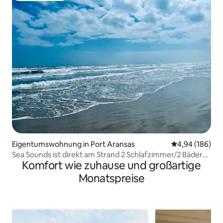
Eigentumswohnung in Port Aransas
Durchschnittli
4,94 (186)
Sea Sounds ist direkt am Strand 2 Schlafzimmer/2 Bäder
Komfort wie zuhause und großartige
mit 2 riesigen Pools
Monatspreise