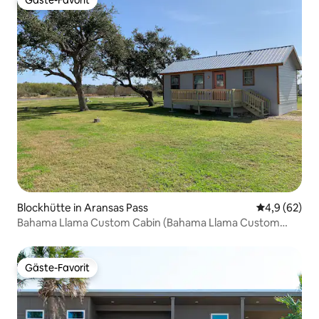
Gäste-Favorit
Gäste-Favorit
Blockhütte in Aransas Pass
Durchschnitt
4,9 (62)
Bahama Llama Custom Cabin (Bahama Llama Custom
Cabin)
Gäste-Favorit
Gäste-Favorit