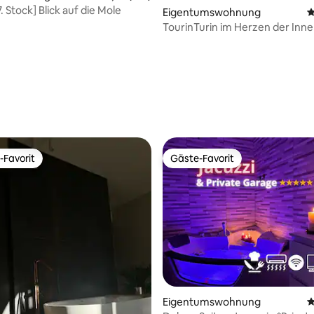
7. Stock] Blick auf die Mole
Eigentumswohnung
D
TourinTurin im Herzen der Inn
-Favorit
Gäste-Favorit
r Gäste-Favorit.
Gäste-Favorit
Eigentumswohnung
D
rtung: 4,96 von 5, 157 Bewertungen