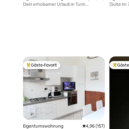
Dein erholsamer Urlaub in Turin
[Suite im 
Kostenloses Parken
Gäste-Favorit
Gäste
Beliebter Gäste-Favorit.
Beliebte
Eigentumswohnung
Durchschnittliche Bewe
4,96 (157)