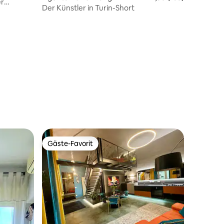
er
Der Künstler in Turin-Short
04 Bewertungen
Gäste-Favorit
Gäste-Favorit