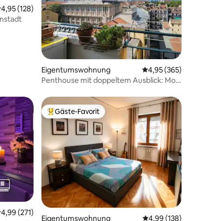
urchschnittliche Bewertung: 4,95 von 5, 128 Bewertungen
4,95 (128)
enstadt
Eigentumswohnung
Durchschnittliche Bew
4,95 (365)
Penthouse mit doppeltem Ausblick: Mole
und die Skyline von Turin
Gäste-Favorit
Beliebter Gäste-Favorit.
urchschnittliche Bewertung: 4,99 von 5, 271 Bewertungen
4,99 (271)
Eigentumswohnung
Durchschnittliche Bew
4,99 (138)