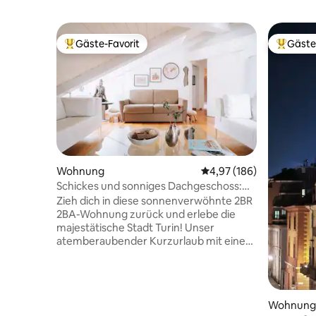
Gäste-Favorit
Gäste
Beliebter Gäste-Favorit.
Beliebte
Wohnung
Durchschnittliche Bewe
4,97 (186)
Schickes und sonniges Dachgeschoss:
Alles in der Nähe ~ Klimaanlage und
Zieh dich in diese sonnenverwöhnte 2BR
WLAN
2BA-Wohnung zurück und erlebe die
majestätische Stadt Turin! Unser
atemberaubender Kurzurlaub mit einem
modernen Design, das durch natürliches
Sonnenlicht akzentuiert ist, liegt in
bester Lage, sodass du die Stadt leicht
erkunden kannst, indem du ihre
Wohnung
historischen Sehenswürdigkeiten und