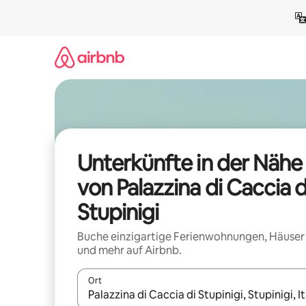
Zu
Inhalten
springen
Unterkünfte in der Nähe
von Palazzina di Caccia d
Stupinigi
Buche einzigartige Ferienwohnungen, Häuser
und mehr auf Airbnb.
Ort
Wenn Ergebnisse verfügbar sind, navigiere mit d