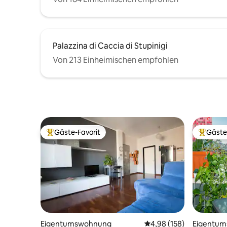
Palazzina di Caccia di Stupinigi
Von 213 Einheimischen empfohlen
Gäste-Favorit
Gäste
Beliebter Gäste-Favorit.
Beliebte
Eigentumswohnung
Durchschnittliche Bewe
4,98 (158)
Eigentu