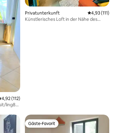
29 Bewertungen
Privatunterkunft
Durchschnittliche Bew
4,93 (111)
Künstlerisches Loft in der Nähe des
Valentine Park
Durchschnittliche Bewertung: 4,92 von 5, 112 Bewertungen
4,92 (112)
it/ling8
Gäste-Favorit
Gäste-Favorit