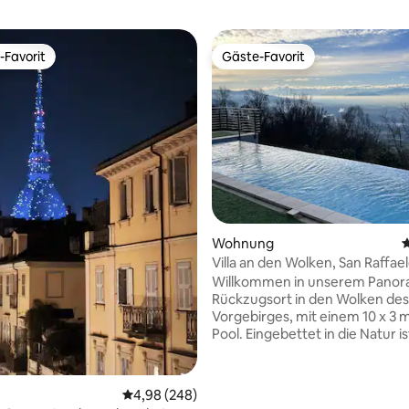
-Favorit
Gäste-Favorit
r Gäste-Favorit.
Gäste-Favorit
rtung: 4,97 von 5, 186 Bewertungen
Wohnung
D
Villa an den Wolken, San Raffa
(TO)
Willkommen in unserem Panor
Rückzugsort in den Wolken des
Vorgebirges, mit einem 10 x 3 
Pool. Eingebettet in die Natur ist
für Familien und kleine Gruppe
Apartment ist privat, aber die
Gemeinschaftsbereiche werde
Durchschnittliche Bewertung: 4,98 von 5, 2
4,98 (248)
Gastgebern geteilt. Es hat eine