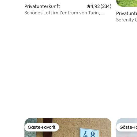
Privatunterkunft
Durchschnittliche Bewe
4,92 (234)
Schönes Loft im Zentrum von Turin,
Privatunt
Borgo Vanchiglia
Serenity
Gäste-Favorit
Gäste-Fa
Gäste-Favorit
Gäste-Fa