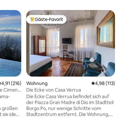
Wohnun
Gäste-Favorit
Gäste
Beliebter Gäste-Favorit.
Beliebte
Design&
Herzen v
Maison Si
Wohnung 
Hause“ u
Superga!! Die Wohnung wurde kürzl
renoviert
Wärme und Ko
du den M
die wich
Plätze u
urchschnittliche Bewertung: 4,91 von 5, 216 Bewertungen
4,91 (216)
Wohnung
Durchschnittliche Bew
4,98 (113)
Stadt erk
Küche pr
ele Cimena
Die Ecke von Casa Verrua
wird dic
ama-
Die Ecke Casa Verrua befindet sich auf
Viertel e
der Piazza Gran Madre di Dio im Stadtteil
unkonven
m großen
Borgo Po, nur wenige Schritte vom
authent
 sie ideal
Stadtzentrum entfernt. Die Wohnung,
verbirgt!!
n. Das
sehr panoramisch, befindet sich im
zweiten Stock (Treppe mit Aufzug) eines
n mit den
historischen Gebäudes und besteht aus
48 Bewertungen
n Balkon
drei Schlafzimmern, zwei Bädern und