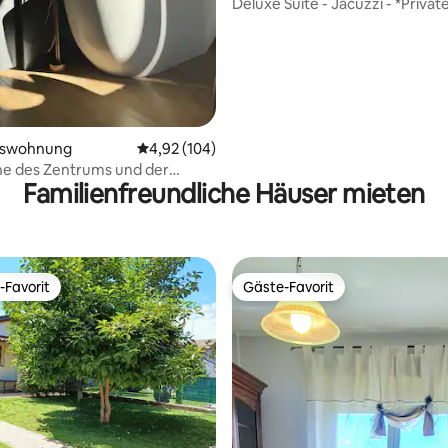
Deluxe Suite - Jacuzzi - *Privat
Parkplatz*
mswohnung
Durchschnittliche Bewertung: 4,92 von 5, 1
4,92 (104)
he des Zentrums und der
Familienfreundliche Häuser mieten
nischen Hochschule
-Favorit
Gäste-Favorit
r Gäste-Favorit.
Gäste-Favorit