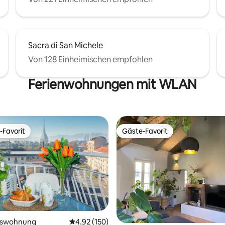
Sacra di San Michele
Von 128 Einheimischen empfohlen
Ferienwohnungen mit WLAN
-Favorit
Gäste-Favorit
r Gäste-Favorit.
Gäste-Favorit
rtung: 4,98 von 5, 158 Bewertungen
mswohnung
Durchschnittliche Bewertung: 4,92 von 5, 1
4,92 (150)