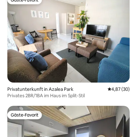
Gäste-Favorit
Gäste-Favorit
Privatunterkunft in Azalea Park
Durchschnittl
4,87 (30)
Privates 2BR/1BA im Haus im Split-Stil
Gäste-Favorit
Gäste-Favorit