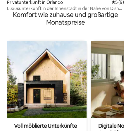
Privatunterkunft in Orlando
Durchschn
5 (9)
Luxusunterkunft in der Innenstadt in der Nähe von Disney
Komfort wie zuhause und großartige
und Universal
Monatspreise
Voll möblierte Unterkünfte
Digitale Noma