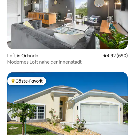
Loft in Orlando
Durchschnittli
4,92 (690)
Modernes Loft nahe der Innenstadt
Gäste-Favorit
Beliebter Gäste-Favorit.