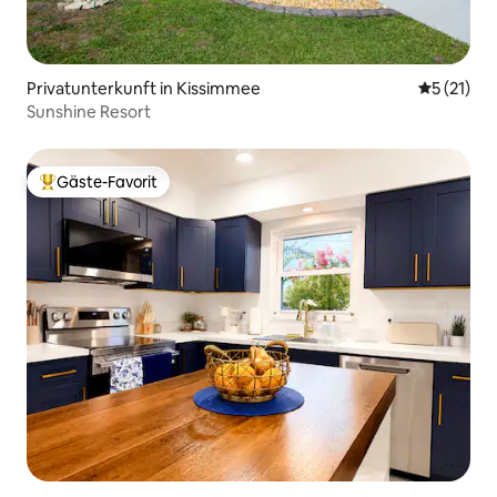
Privatunterkunft in Kissimmee
Durchschn
5 (21)
Sunshine Resort
Gäste-Favorit
Beliebter Gäste-Favorit.