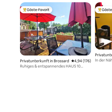
Gäste-Favorit
Gäste
Beliebter Gäste-Favorit.
Beliebte
Privatunt
guay
In der Nä
Privatunterkunft in Brossard
Durchschnittliche Bewe
4,94 (176)
Wohnung 
Ruhiges & entspannendes HAUS 10
Minuten bis DT/NEUER
POOL/Kostenloser Parkplatz