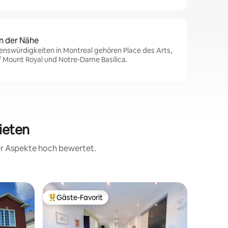
n der Nähe
enswürdigkeiten in Montreal gehören Place des Arts,
f Mount Royal und Notre-Dame Basilica.
ieten
rer Aspekte hoch bewertet.
Privatunt
Gäste-Favorit
Gäste-F
Beliebter Gäste-Favorit.
Gäste-F
nt-Luc
Hell, ren
Schlafzi
Mindeste
geräumig