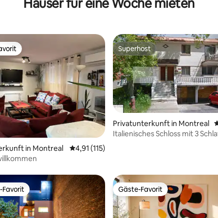
Häuser für eine Woche mieten
vorit
Superhost
vorit
Superhost
Privatunterkunft in Montreal
D
Italienisches Schloss mit 3 Sch
| Kostenloser Parkplatz.
rtung: 4,88 von 5, 130 Bewertungen
erkunft in Montreal
Durchschnittliche Bewertung: 4,91 von 5, 1
4,91 (115)
 willkommen
-Favorit
Gäste-Favorit
r Gäste-Favorit.
Gäste-Favorit