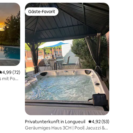
Gäste-Favorit
Gäste-Favorit
23 Bewertungen
Durchschnittliche Bewertung: 4,99 von 5, 72 Bewertungen
4,99 (72)
s mit Pool
Privatunterkunft in Longueuil
Durchschnittliche Be
4,92 (53)
Geräumiges Haus 3CH | Pool| Jacuzzi &