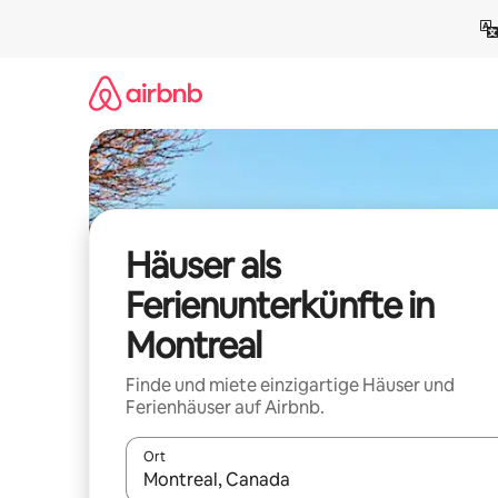
Zu
Inhalten
springen
Häuser als
Ferienunterkünfte in
Montreal
Finde und miete einzigartige Häuser und
Ferienhäuser auf Airbnb.
Ort
Wenn Ergebnisse verfügbar sind, navigiere mit d