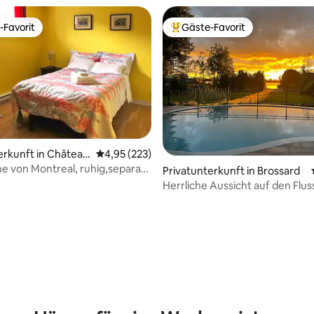
-Favorit
Gäste-Favorit
r Gäste-Favorit.
Beliebter Gäste-Favorit.
erkunft in Château
Durchschnittliche Bewertung: 4,95 von 5, 2
4,95 (223)
he von Montreal, ruhig,separate
rtung: 4,94 von 5, 176 Bewertungen
Privatunterkunft in Brossard
und Tür
Herrliche Aussicht auf den Flus
und Garage