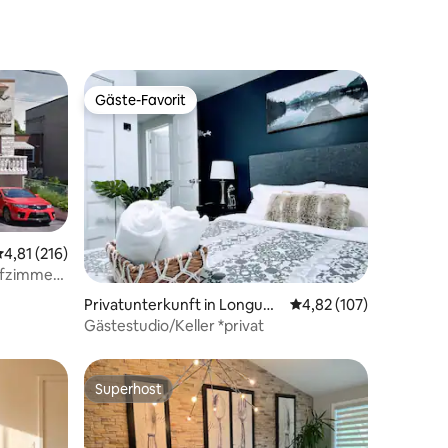
Garten
Gäste-Favorit
Gäste-Favorit
urchschnittliche Bewertung: 4,81 von 5, 216 Bewertungen
4,81 (216)
lafzimmern
15 Bewertungen
Privatunterkunft in Longueu
Durchschnittliche Bew
4,82 (107)
il
Gästestudio/Keller *privat
Superhost
Superhost