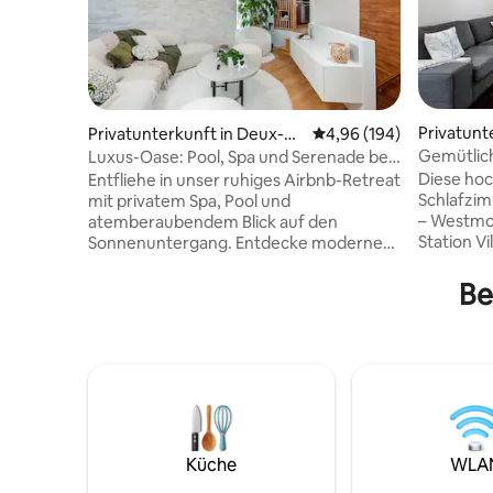
Privatunt
Privatunterkunft in Deux-M
Durchschnittliche Bewe
4,96 (194)
ame-de-
ontagnes
Gemütlich
Luxus-Oase: Pool, Spa und Serenade bei
6 Persone
Sonnenuntergang
Diese hoc
Entfliehe in unser ruhiges Airbnb-Retreat
CDN
Schlafzim
mit privatem Spa, Pool und
– Westmo
atemberaubendem Blick auf den
Station Vi
Sonnenuntergang. Entdecke moderne
gelegen, 
Eleganz, eine voll ausgestattete Küche
Monkland
und ein gemütliches Kingsize-Bett im
Be
Downtown
Hauptschlafzimmer. Bleibe mit
Neiges im
schnellem Internet in Verbindung und
Unterkunf
genieße einen Fernseher in jedem
Aufenthal
Zimmer. Arbeite bequem im speziellen
renovierte
Arbeitsbereich. Entspanne dich im
luxuriöse
Wohnzimmer, das mit lebendigen
hochwerti
Pflanzen geschmückt ist, darunter ein
perfekten
wunderschöner Scheflera-Baum. Mit
Küche
WLA
Freunde. 
dem nahegelegenen Oka Beach und der
dich wie 