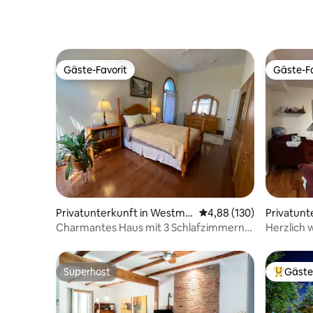
Gäste-Favorit
Gäste-Fa
Gäste-Favorit
Gäste-Fa
Privatunterkunft in Westmo
Durchschnittliche Bewe
4,88 (130)
Privatunt
unt
Charmantes Haus mit 3 Schlafzimmern
Herzlich
im prestigeträchtigen Westmount
Superhost
Gäste
Superhost
Beliebte