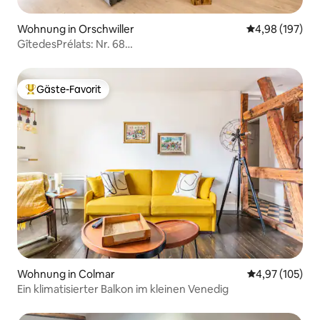
Wohnung in Orschwiller
Durchschnittli
4,98 (197)
GîtedesPrélats: Nr. 68
Sauna*Terrasse*Klimaanlage*Weinberg
Gäste-Favorit
Beliebter Gäste-Favorit.
Wohnung in Colmar
Durchschnittl
4,97 (105)
Ein klimatisierter Balkon im kleinen Venedig