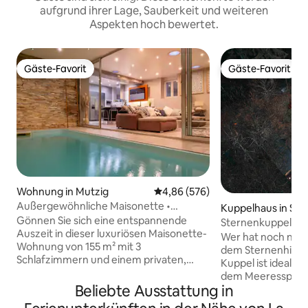
aufgrund ihrer Lage, Sauberkeit und weiteren
Aspekten hoch bewertet.
Gäste-Favorit
Gäste-Favorit
Gäste-Favorit
Gäste-Favorit
Wohnung in Mutzig
Durchschnittliche Bewertung: 4
4,86 (576)
Außergewöhnliche Maisonette •
Kuppelhaus in Sap
Privater Innenpool
Gönnen Sie sich eine entspannende
Sternenkuppel im 
Auszeit in dieser luxuriösen Maisonette-
Natur in Gérardm
Wer hat noch nie 
Wohnung von 155 m² mit 3
dem Sternenhimme
Schlafzimmern und einem privaten,
Kuppel ist ideal g
ganzjährig auf 30 °C beheizten
dem Meeresspiege
Innenpool. Zwischen Straßburg und
Beliebte Ausstattung in
Vogesenwaldes, iso
Colmar gelegen, am Fuße der Vogesen
Nachbarn, für opt