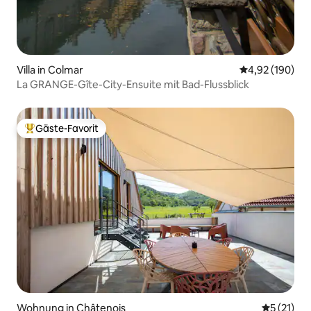
Villa in Colmar
Durchschnittli
4,92 (190)
La GRANGE-Gîte-City-Ensuite mit Bad-Flussblick
Gäste-Favorit
Beliebter Gäste-Favorit.
Wohnung in Châtenois
Durchschn
5 (21)