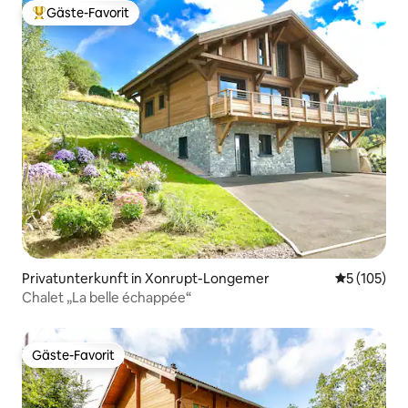
Gäste-Favorit
Beliebter Gäste-Favorit.
Privatunterkunft in Xonrupt-Longemer
Durchschni
5 (105)
Chalet „La belle échappée“
Gäste-Favorit
Gäste-Favorit