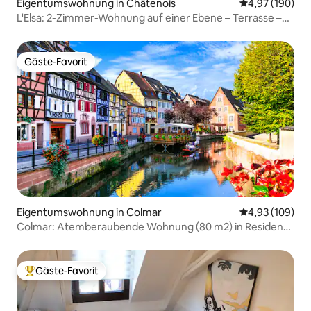
Eigentumswohnung in Châtenois
Durchschnittli
4,97 (190)
L'Elsa: 2-Zimmer-Wohnung auf einer Ebene – Terrasse –
Privatparkplatz
Gäste-Favorit
Gäste-Favorit
Eigentumswohnung in Colmar
Durchschnittli
4,93 (109)
Colmar: Atemberaubende Wohnung (80 m2) in Residenz
2
Gäste-Favorit
Beliebter Gäste-Favorit.