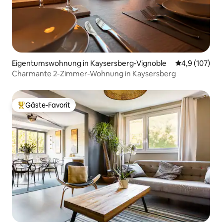
Eigentumswohnung in Kaysersberg-Vignoble
Durchschnitt
4,9 (107)
Charmante 2-Zimmer-Wohnung in Kaysersberg
Gäste-Favorit
Beliebter Gäste-Favorit.