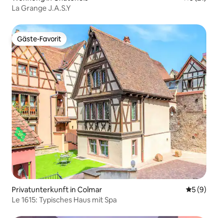
La Grange J.A.S.Y
Gäste-Favorit
Gäste-Favorit
Privatunterkunft in Colmar
Durchschn
5 (9)
Le 1615: Typisches Haus mit Spa