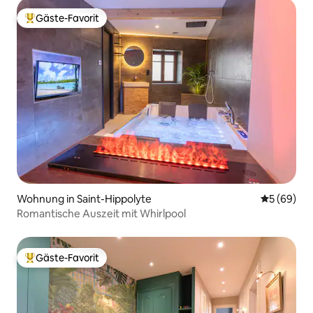
Gäste-Favorit
Beliebter Gäste-Favorit.
Wohnung in Saint-Hippolyte
Durchschni
5 (69)
Romantische Auszeit mit Whirlpool
Gäste-Favorit
Beliebter Gäste-Favorit.