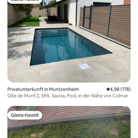
Gäste-Favorit
Privatunterkunft in Muntzenheim
Durchschnittli
4,98 (178)
Gîte de Munt'Z, SPA, Sauna, Pool, in der Nähe von Colmar
Gäste-Favorit
Gäste-Favorit