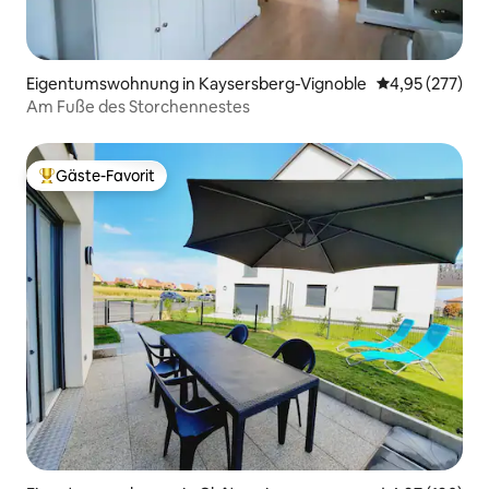
Eigentumswohnung in Kaysersberg-Vignoble
Durchschnittli
4,95 (277)
Am Fuße des Storchennestes
Gäste-Favorit
Beliebter Gäste-Favorit.