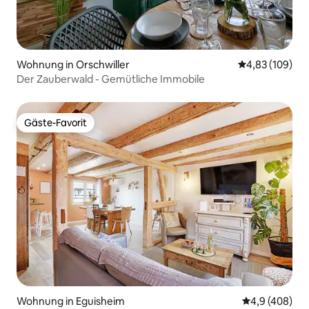
Wohnung in Orschwiller
Durchschnittli
4,83 (109)
Der Zauberwald - Gemütliche Immobile
Gäste-Favorit
Gäste-Favorit
Wohnung in Eguisheim
Durchschnittl
4,9 (408)