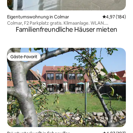
Eigentumswohnung in Colmar
Durchschnittli
4,97 (184)
Colmar, F2 Parkplatz gratis. Klimaanlage. WLAN.
Familienfreundliche Häuser mieten
Klassifiziert***
Gäste-Favorit
Gäste-Favorit