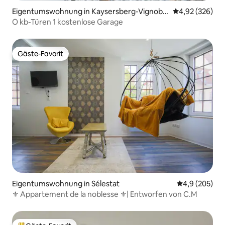
Eigentumswohnung in Kaysersberg-Vignobl
Durchschnittli
4,92 (326)
e
O kb-Türen 1 kostenlose Garage
Gäste-Favorit
Gäste-Favorit
Eigentumswohnung in Sélestat
Durchschnittl
4,9 (205)
⚜ Appartement de la noblesse ⚜| Entworfen von C.M