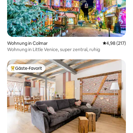
Wohnung in Colmar
Durchschnittl
4,98 (217)
Wohnung in Little Venice, super zentral, ruhig
Gäste-Favorit
Beliebter Gäste-Favorit.