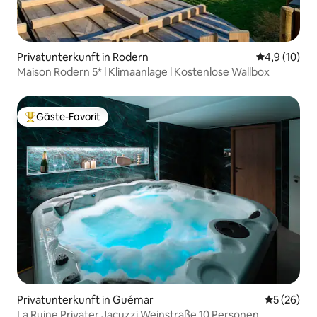
Privatunterkunft in Rodern
Durchschnit
4,9 (10)
Maison Rodern 5* l Klimaanlage l Kostenlose Wallbox
Gäste-Favorit
Beliebter Gäste-Favorit.
Privatunterkunft in Guémar
Durchschni
5 (26)
La Ruine Privater Jacuzzi Weinstraße 10 Personen