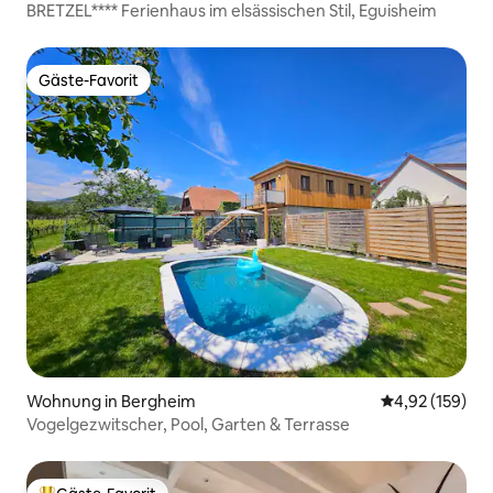
BRETZEL**** Ferienhaus im elsässischen Stil, Eguisheim
Gäste-Favorit
Gäste-Favorit
Wohnung in Bergheim
Durchschnittl
4,92 (159)
Vogelgezwitscher, Pool, Garten & Terrasse