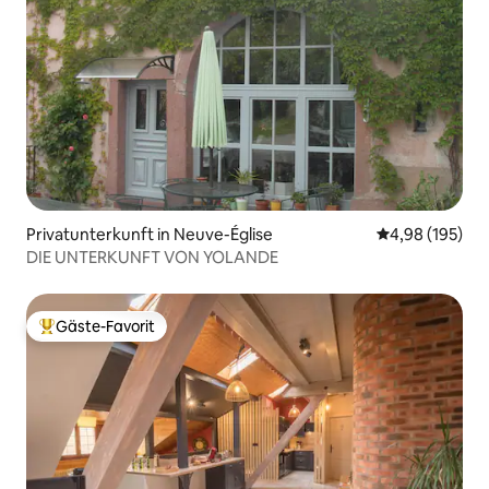
Privatunterkunft in Neuve-Église
Durchschnittli
4,98 (195)
DIE UNTERKUNFT VON YOLANDE
Gäste-Favorit
Beliebter Gäste-Favorit.