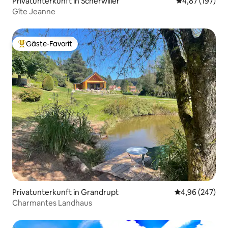
Privatunterkunft in Scherwiller
Durchschnittl
4,87 (197)
Gîte Jeanne
Gäste-Favorit
Beliebter Gäste-Favorit.
Privatunterkunft in Grandrupt
Durchschnittli
4,96 (247)
Charmantes Landhaus