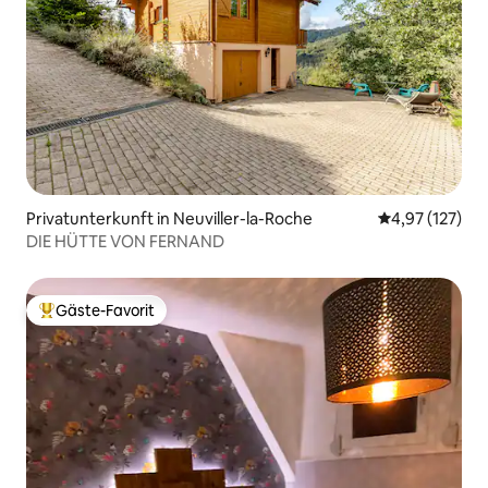
Privatunterkunft in Neuviller-la-Roche
Durchschnittl
4,97 (127)
DIE HÜTTE VON FERNAND
Gäste-Favorit
Beliebter Gäste-Favorit.