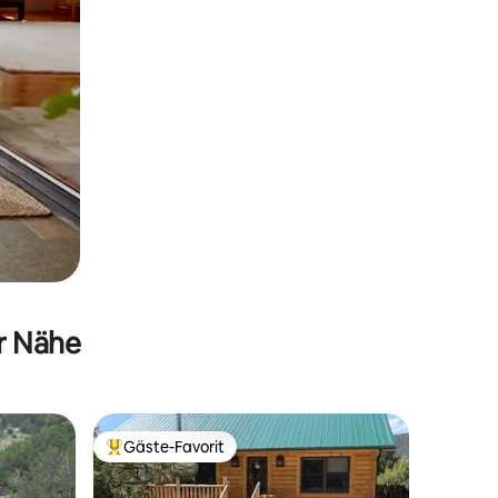
er Nähe
Gäste-Favorit
Beliebter Gäste-Favorit.