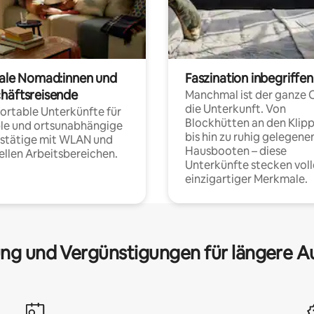
tale Nomad:innen und
Faszination inbegriffen
häftsreisende
Manchmal ist der ganze 
die Unterkunft. Von
rtable Unterkünfte für
Blockhütten an den Klip
ble und ortsunabhängige
bis hin zu ruhig gelegene
fstätige mit WLAN und
Hausbooten – diese
ellen Arbeitsbereichen.
Unterkünfte stecken voll
einzigartiger Merkmale.
ng und Vergünstigungen für längere A