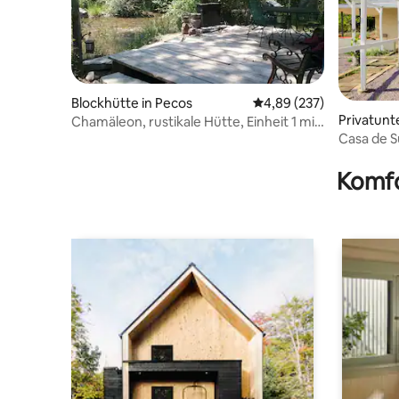
Blockhütte in Pecos
Durchschnittliche Bewe
4,89 (237)
Privatunt
Chamäleon, rustikale Hütte, Einheit 1 mit
Casa de S
privater Terrasse
5,5 Acres
Komfo