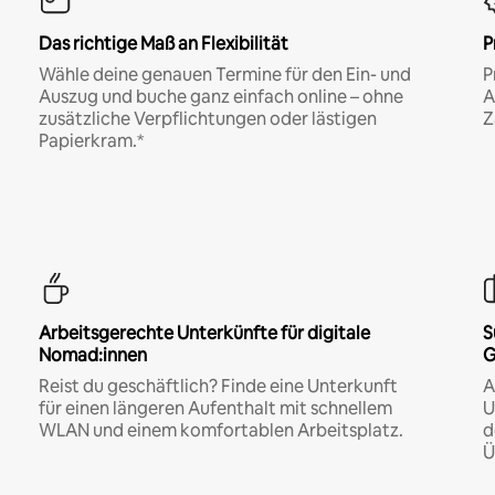
Das richtige Maß an Flexibilität
P
Wähle deine genauen Termine für den Ein- und
P
Auszug und buche ganz einfach online – ohne
A
zusätzliche Verpflichtungen oder lästigen
Z
Papierkram.*
Arbeitsgerechte Unterkünfte für digitale
S
Nomad:innen
G
Reist du geschäftlich? Finde eine Unterkunft
A
für einen längeren Aufenthalt mit schnellem
U
WLAN und einem komfortablen Arbeitsplatz.
d
Ü