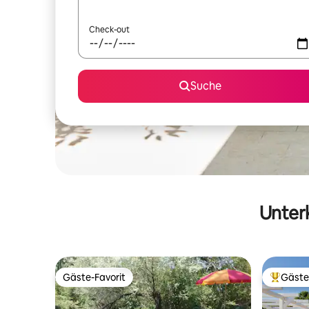
Check-out
Suche
Unterk
Gäste-Favorit
Gäste
Gäste-Favorit
Beliebte