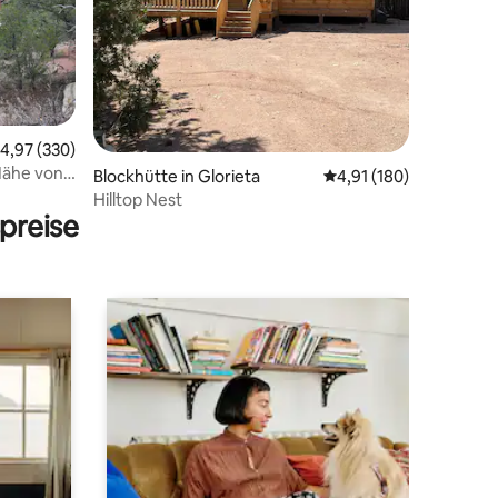
32 Bewertungen
urchschnittliche Bewertung: 4,97 von 5, 330 Bewertungen
4,97 (330)
 Nähe von
Blockhütte in Glorieta
Durchschnittliche Bew
4,91 (180)
Hilltop Nest
preise