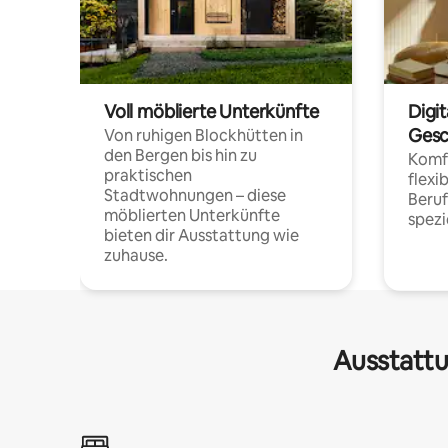
Voll möblierte Unterkünfte
Digi
Gesc
Von ruhigen Blockhütten in
den Bergen bis hin zu
Komfo
praktischen
flexi
Stadtwohnungen – diese
Beru
möblierten Unterkünfte
spezi
bieten dir Ausstattung wie
zuhause.
Ausstattu