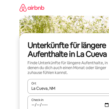
Zu
Inhalten
springen
Unterkünfte für längere
Aufenthalte in La Cueva
Finde Unterkünfte für längere Aufenthalte, in
denen du dich auch einen Monat oder länger
zuhause fühlen kannst.
Ort
Wenn Ergebnisse verfügbar sind, navigiere mit d
Check-in