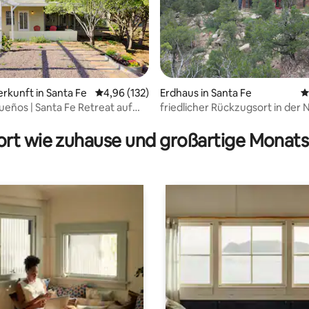
rtung: 4,89 von 5, 237 Bewertungen
erkunft in Santa Fe
Durchschnittliche Bewertung: 4,96 von 5, 1
4,96 (132)
Erdhaus in Santa Fe
D
ueños | Santa Fe Retreat auf
friedlicher Rückzugsort in der
Santa Fe
rt wie zuhause und großartige Monats