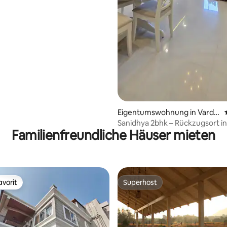
Eigentumswohnung in Vardol
i
Sanidhya 2bhk – Rückzugsort i
Familienfreundliche Häuser mieten
Bergen
vorit
Superhost
vorit
Superhost