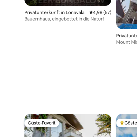
Privatunterkunft in Lonavala
Durchschnittliche Bew
4,98 (57)
Bauernhaus, eingebettet in die Natur!
Privatunt
Mount Mist
Gäste-Favorit
Gäste
Gäste-Favorit
Beliebte