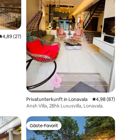
16 Bewertungen
Durchschnittliche Bewertung: 4,89 von 5, 27 Bewertungen
4,89 (27)
Privatunterkunft in Lonavala
Durchschnittliche Be
4,98 (87)
Ansh Villa, 2Bhk Luxusvilla, Lonavala.
Gäste-Favorit
Gäste-Favorit