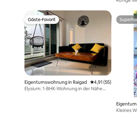
Ruhige Wo
Sonnenun
Gäste-Favorit
Superho
Gäste-Favorit
Superho
Eigentumswohnung in Raigad
Durchschnittliche Be
4,91 (55)
Elysium: 1-BHK-Wohnung in der Nähe
von Imagica mit Pool
Eigentum
ala
Kleines W