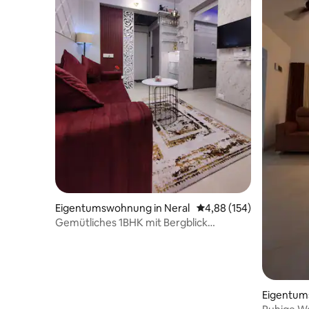
Eigentumswohnung in Neral
Durchschnittliche Bewe
4,88 (154)
Gemütliches 1BHK mit Bergblick
Bhivpuri-Neral
Eigentum
li