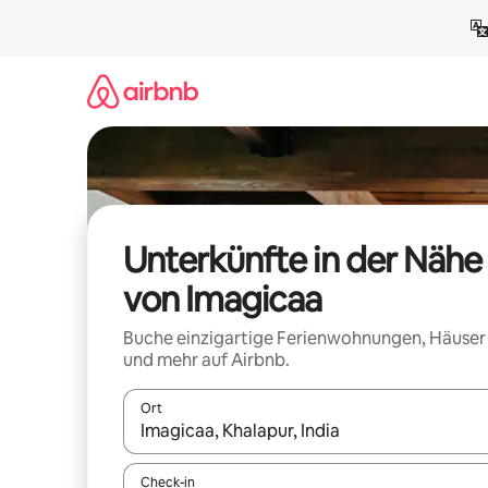
Zu
Inhalten
springen
Unterkünfte in der Nähe
von Imagicaa
Buche einzigartige Ferienwohnungen, Häuser
und mehr auf Airbnb.
Ort
Wenn Ergebnisse verfügbar sind, navigiere mit d
Check-in