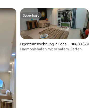
Superhost
Superhost
Eigentumswohnung in Lonav
Durchschnittliche Be
4,83 (53)
ala
Harmoniehafen mit privatem Garten
76 Bewertungen