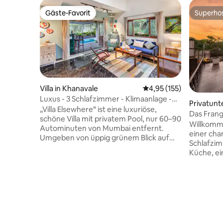
Gäste-Favorit
Superho
Gäste-Favorit
Superho
Villa in Khanavale
Durchschnittliche Bewe
4,95 (155)
Luxus - 3 Schlafzimmer - Klimaanlage -
Privatunt
Pool Villa - in Panvel
„Villa Elsewhere“ ist eine luxuriöse,
Das Frang
schöne Villa mit privatem Pool, nur 60–90
Bollywoo
Willkomme
Autominuten von Mumbai entfernt.
einer cha
Umgeben von üppig grünem Blick auf
Schlafzi
Felder, Hügel und Naturgeräusche. Die
Küche, ei
Villa verfügt über 3 Schlafzimmer mit
1 Hektar 
eigenem Bad, ein großes Wohnzimmer
Lonavala
mit Klimaanlage, das sich in einen
und Freifl
privaten Pool öffnet, eine große Terrasse
Rückzugso
mit Bar. Die Küche ist komplett
traditio
ausgestattet, wo ein Koch köstliche
Komfort. 
Mahlzeiten zubereiten kann (*gegen
Swimming
Gebühr). Es ist haustierfreundlich