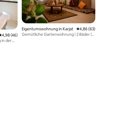
Eigentumswohnung in Karjat
Durchschnittliche Be
4,86 (63)
Gemütliche Gartenwohnung | 2 Bäder |
Durchschnittliche Bewertung: 4,98 von 5, 46 Bewertungen
4,98 (46)
Warm Karjat Stay
 in der
58 Bewertungen