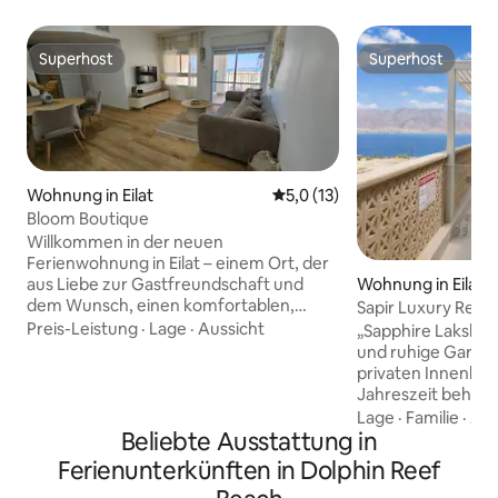
Superhost
Superhost
Superhost
Superhost
Wohnung in Eilat
Durchschnittliche Bewertung
5,0 (13)
Bloom Boutique
Willkommen in der neuen
Ferienwohnung in Eilat – einem Ort, der
Wohnung in Eilat
aus Liebe zur Gastfreundschaft und
dem Wunsch, einen komfortablen,
Sapir Luxury Resort
angenehmen und unvergesslichen
Winter beheizt, Me
Preis-Leistung
·
Lage
·
Aussicht
„Sapphire Lakshari
Urlaub zu bieten, geschaffen wurde. Die
und ruhige Garte
Wohnung verfügt über zwei geräumige
privaten Innenhof
Schlafzimmer, zwei voll ausgestattete
Jahreszeit beheizt
Badezimmer, eine voll ausgestattete
es absolute Priva
Lage
·
Familie
·
Zus
Küche und einen privaten Parkplatz. Das
Beliebte Ausstattung in
des Pools gibt es 
Highlight ist die private Terrasse mit
diskret zu gehen (f
Ferienunterkünften in Dolphin Reef
einem atemberaubenden Blick auf das
dafür interessiere
Meer und die Bucht von Eilat – perfekt