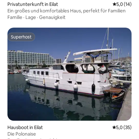
Privatunterkunft in Eilat
Durchschnit
5,0 (14)
Ein großes und komfortables Haus, perfekt für Familien
Familie
·
Lage
·
Genauigkeit
Superhost
Superhost
Hausboot in Eilat
Durchschnit
5,0 (35)
Die Polonaise