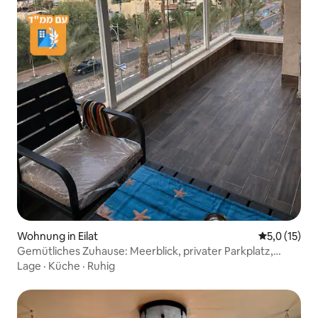
Wohnung in Eilat
Durchschnit
5,0 (15)
Gemütliches Zuhause: Meerblick, privater Parkplatz,
Mamad, 2 WCs
Lage
·
Küche
·
Ruhig