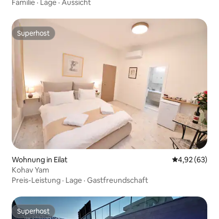
Familie
·
Lage
·
Aussicht
Superhost
Superhost
Wohnung in Eilat
Durchschnittl
4,92 (63)
Kohav Yam
Preis-Leistung
·
Lage
·
Gastfreundschaft
Superhost
Superhost