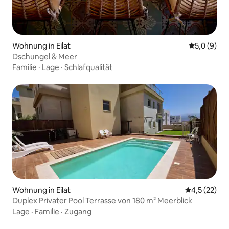
Wohnung in Eilat
Durchschni
5,0 (9)
Dschungel & Meer
Familie
·
Lage
·
Schlafqualität
Wohnung in Eilat
Durchschnit
4,5 (22)
Duplex Privater Pool Terrasse von 180 m² Meerblick
Lage
·
Familie
·
Zugang