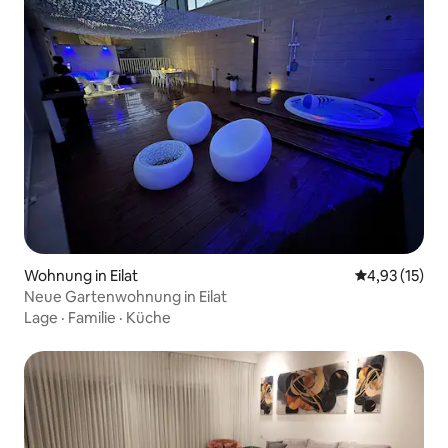
Wohnung in Eilat
Durchschnitt
4,93 (15)
Neue Gartenwohnung in Eilat
Lage
·
Familie
·
Küche