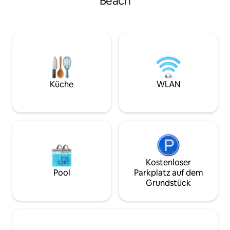
Beach
genaue Informati
für einen Morgenkaffee oder einen
Thema) und eine s
Moment der Ruhe am Ende des Tages.
auf die Bucht von 
Hinter dem Gastgewerbe steht ein
Berge. Die Wohnun
Gastgeber mit langjähriger Erfahrung
Schlafzimmer, jed
und gutem Ruf, der Wert legt auf
Doppelbett, eine 
persönlichen Service, hohe
für einen fünften
Verfügbarkeit und die kleinen Details.
ein Wohnzimmer m
Wenn Sie auf der Suche nach einer
Smart-TV, eine vo
Küche
WLAN
Kombination aus Komfort, Qualität und
(Induktionsherd, B
einer heimeligen Atmosphäre in Eilat
Kühlschrank, Espr
sind, würden wir uns freuen, Sie als
Smart-TVs in jede
Gäste begrüßen zu dürfen. 🌴🏡☀️
Dusche und eine T
ein Paar oder ein 
für Partys. Kosten
Kostenloser
Pool
Parkplatz auf dem
Grundstück