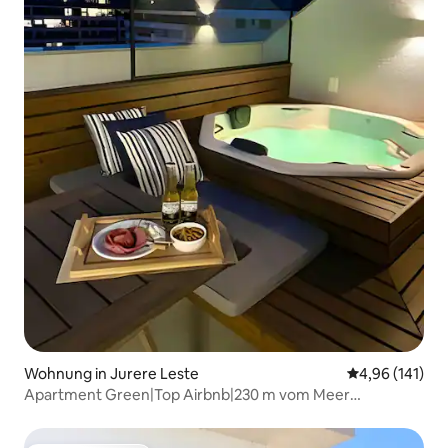
Wohnung in Jurere Leste
Durchschnittl
4,96 (141)
Apartment Green|Top Airbnb|230 m vom Meer
entfernt|2 Suiten|Whirlpool