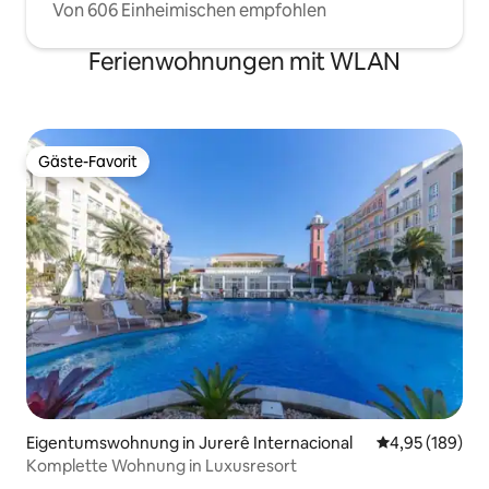
Von 606 Einheimischen empfohlen
Ferienwohnungen mit WLAN
Gäste-Favorit
Gäste-Favorit
Eigentumswohnung in Jurerê Internacional
Durchschnittli
4,95 (189)
Komplette Wohnung in Luxusresort