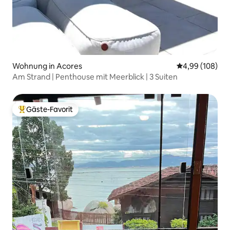
Wohnung in Acores
Durchschnittli
4,99 (108)
Am Strand | Penthouse mit Meerblick | 3 Suiten
Gäste-Favorit
Beliebter Gäste-Favorit.