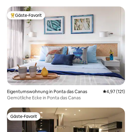
Schlafzimmern
Gäste-Favorit
Beliebter Gäste-Favorit.
Eigentumswohnung in Ponta das Canas
Durchschnittl
4,97 (121)
Gemütliche Ecke in Ponta das Canas
Gäste-Favorit
Gäste-Favorit