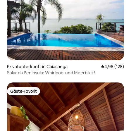
Privatunterkunft in Caiacanga
Durchschnittli
4,98 (128)
Solar da Península: Whirlpool und Meerblick!
Gäste-Favorit
Gäste-Favorit