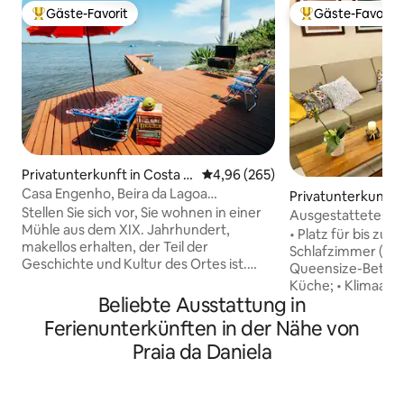
Gäste-Favorit
Gäste-Favorit
Beliebter Gäste-Favorit.
Beliebter Gäste-F
Privatunterkunft in Costa d
Durchschnittliche Bewertung: 4
4,96 (265)
a Lagoa
Casa Engenho, Beira da Lagoa
Privatunterkunft i
Historisches Ambiente
Stellen Sie sich vor, Sie wohnen in einer
Ausgestattetes Ha
Mühle aus dem XIX. Jahrhundert,
Meeres - Nebensa
• Platz für bis zu 8
makellos erhalten, der Teil der
Schlafzimmer (ein
Geschichte und Kultur des Ortes ist.
Queensize-Bett); •
Komplette Struktur, um bis zu 4
Küche; • Klimaanl
Personen mit Komfort und
Beliebte Ausstattung in
allen Schlafzimme
Gemütlichkeit zu beherbergen.
Wohnzimmer; • W
Ferienunterkünften in der Nähe von
Spektakuläre Aussicht auf das Wasser
Trockner; • Schnel
Praia da Daniela
der Lagune von Conceição, Deck und
Tv 40" und Abon
schöner Strand vor dem Haus.
Claro/NET. • Kinde
Gemütlicher Raum mit Glasfaser-
anfordern); • Aut
Internet, umgeben von der Natur des