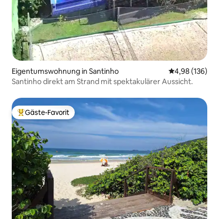
Eigentumswohnung in Santinho
Durchschnittli
4,98 (136)
Santinho direkt am Strand mit spektakulärer Aussicht.
Gäste-Favorit
Beliebter Gäste-Favorit.