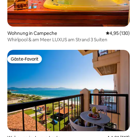
Wohnung in Campeche
Durchschnittl
4,95 (130)
Whirlpool & am Meer LUXUS am Strand 3 Suiten
Gäste-Favorit
Gäste-Favorit