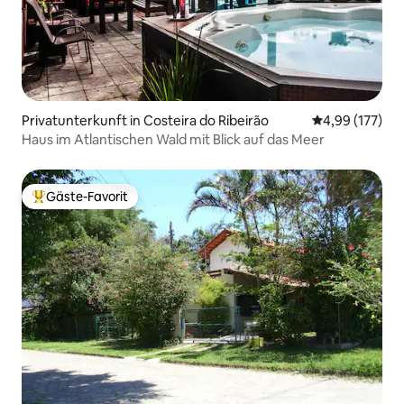
Privatunterkunft in Costeira do Ribeirão
Durchschnittl
4,99 (177)
Haus im Atlantischen Wald mit Blick auf das Meer
Gäste-Favorit
Beliebter Gäste-Favorit.