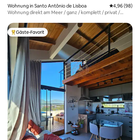
Wohnung in Santo Antônio de Lisboa
Durchschnittl
4,96 (98)
Wohnung direkt am Meer / ganz / komplett / privat /
Floripa
Gäste-Favorit
Beliebter Gäste-Favorit.