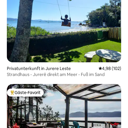
Privatunterkunft in Jurere Leste
Durchschnittli
4,98 (102)
Strandhaus - Jurerê direkt am Meer - Fuß im Sand
Gäste-Favorit
Beliebter Gäste-Favorit.