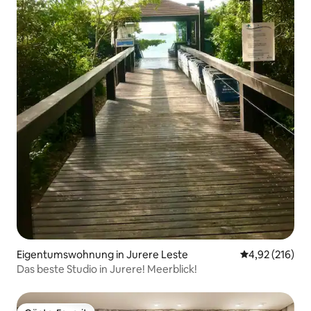
Eigentumswohnung in Jurere Leste
Durchschnittl
4,92 (216)
Das beste Studio in Jurere! Meerblick!