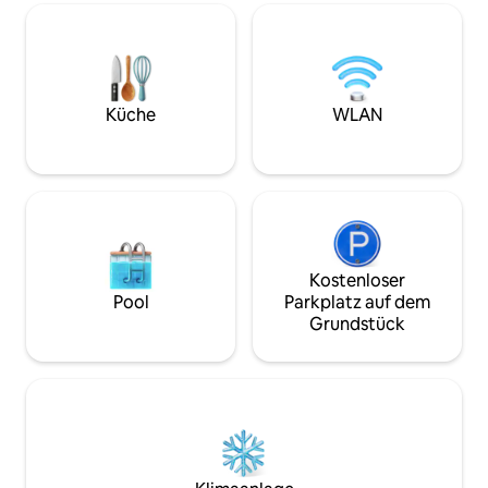
mit No-Break; • In
atlantischen Waldes und seinen
Beach; • Ruhige u
Wasserfällen. Ein einzigartiges Erlebnis
Nachbarschaft; Zimmer und Betten
und einer der schönsten Orte der Insel.
werden entsprech
Zugang per Boot oder Wanderweg.
Buchung angegeb
Gäste zur Verfügu
Küche
WLAN
Kostenloser
Pool
Parkplatz auf dem
Grundstück