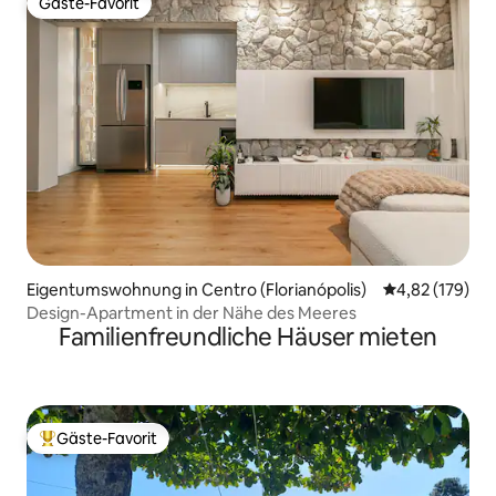
Gäste-Favorit
Gäste-Favorit
Eigentumswohnung in Centro (Florianópolis)
Durchschnittl
4,82 (179)
Design-Apartment in der Nähe des Meeres
Familienfreundliche Häuser mieten
Gäste-Favorit
Beliebter Gäste-Favorit.