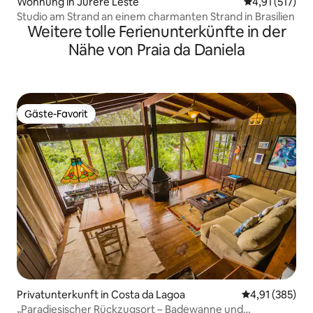
Wohnung in Jurere Leste
Durchschnittl
4,91 (517)
Studio am Strand an einem charmanten Strand in Brasilien
Weitere tolle Ferienunterkünfte in der
Nähe von Praia da Daniela
Gäste-Favorit
Gäste-Favorit
Privatunterkunft in Costa da Lagoa
Durchschnittl
4,91 (385)
„Paradiesischer Rückzugsort – Badewanne und