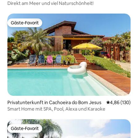
Direkt am Meer und viel Naturschönheit!
Gäste-Favorit
Gäste-Favorit
Privatunterkunft in Cachoeira do Bom Jesus
Durchschnittli
4,86 (130)
Smart Home mit SPA, Pool, Alexa und Karaoke
Gäste-Favorit
Gäste-Favorit