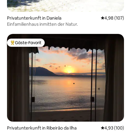
Privatunterkunft in Daniela
Durchschnittli
4,98 (107)
Einfamilienhaus inmitten der Natur.
Gäste-Favorit
Beliebter Gäste-Favorit.
Privatunterkunft in Ribeirão da Ilha
Durchschnittli
4,93 (100)