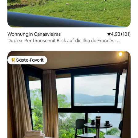
Wohnung in Canasvieiras
Durchschnittl
4,93 (101)
Duplex-Penthouse mit Blick auf die Ilha do Francês -
Canasjurê
Gäste-Favorit
Beliebter Gäste-Favorit.