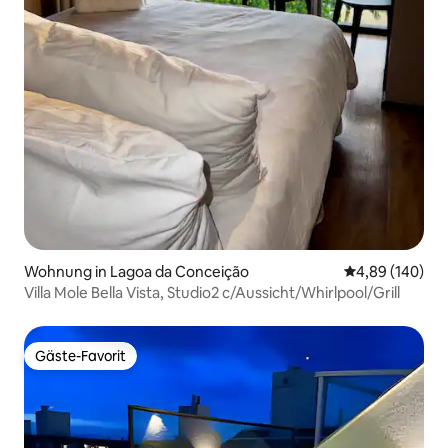
Wohnung in Lagoa da Conceição
Durchschnittli
4,89 (140)
Villa Mole Bella Vista, Studio2 c/Aussicht/Whirlpool/Grill
Gäste-Favorit
Gäste-Favorit