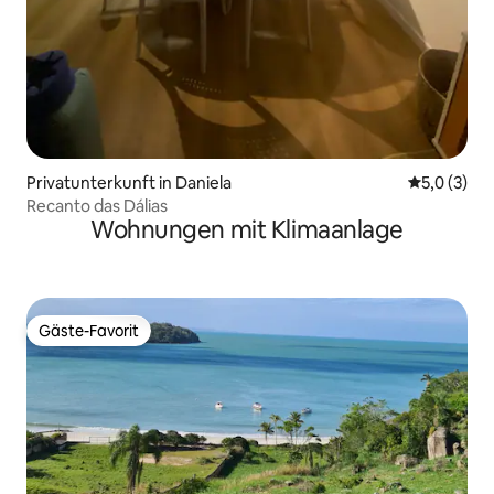
Privatunterkunft in Daniela
Durchschni
5,0 (3)
Recanto das Dálias
Wohnungen mit Klimaanlage
Gäste-Favorit
Gäste-Favorit