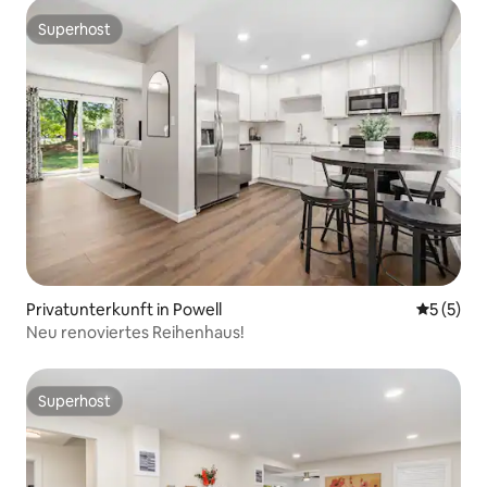
Superhost
Superhost
Privatunterkunft in Powell
Durchsch
5 (5)
Neu renoviertes Reihenhaus!
Superhost
Superhost