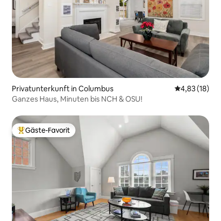
Privatunterkunft in Columbus
Durchschnitt
4,83 (18)
Ganzes Haus, Minuten bis NCH & OSU!
Gäste-Favorit
Beliebter Gäste-Favorit.