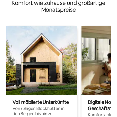
Komfort wie zuhause und großartige
Arbeitsplatz
Monatspreise
Voll möblierte Unterkünfte
Digitale Noma
Geschäftsrei
Von ruhigen Blockhütten in
den Bergen bis hin zu
Komfortable Un