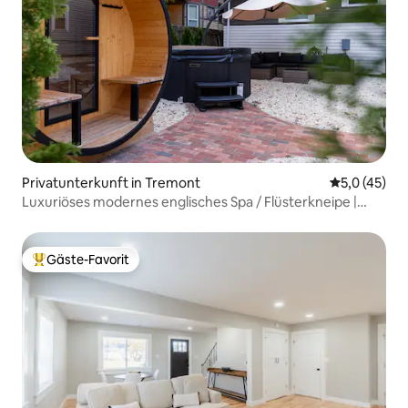
Privatunterkunft in Tremont
Durchschnit
5,0 (45)
Luxuriöses modernes englisches Spa / Flüsterkneipe |
Corning Manor
Gäste-Favorit
Beliebter Gäste-Favorit.