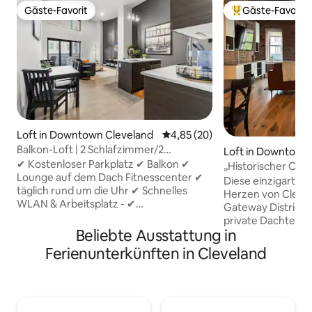
Gäste-Favorit
Gäste-Favorit
Gäste-Favorit
Beliebter Gäste-F
Loft in Downtown Cleveland
Durchschnittliche Bewertung: 
4,85 (20)
Balkon-Loft | 2 Schlafzimmer/2
Loft in Downtown
Badezimmer | Dachterrasse |
✔ Kostenloser Parkplatz ✔ Balkon ✔
„Historischer Cha
Fitnessraum | Innenstadt
Lounge auf dem Dach Fitnesscenter ✔
von Cleveland“
Diese einzigarti
täglich rund um die Uhr ✔ Schnelles
Herzen von Cleve
WLAN & Arbeitsplatz - ✔
Gateway District 
Waschmaschine & -trockner in der
private Dachterra
Unterkunft ✔ Haustierfreundlich Erlebe
Beliebte Ausstattung in
Parkplätze! Dieses atemberaubende,
die Innenstadt von Cleveland in diesem
111 m² große Loft
Ferienunterkünften in Cleveland
geräumigen Loft mit 2 Schlafzimmern/2
sich im obersten 
Badezimmern, hohen Decken und
wunderschön rest
einem eigenen Balkon. Perfekt für
aus den 1880er-Ja
Spieltage, Konzerte, Geschäftsreisen
perfekte Mischung
oder Krankenhausbesuche in Cleveland.