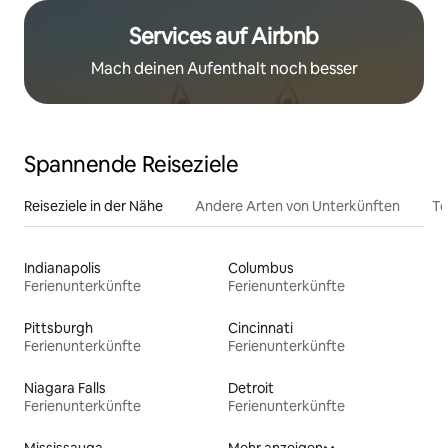
Services auf Airbnb
Mach deinen Aufenthalt noch besser
Spannende Reiseziele
Reiseziele in der Nähe
Andere Arten von Unterkünften
To
Indianapolis
Columbus
Ferienunterkünfte
Ferienunterkünfte
Pittsburgh
Cincinnati
Ferienunterkünfte
Ferienunterkünfte
Niagara Falls
Detroit
Ferienunterkünfte
Ferienunterkünfte
Mississauga
Mehr anzeigen