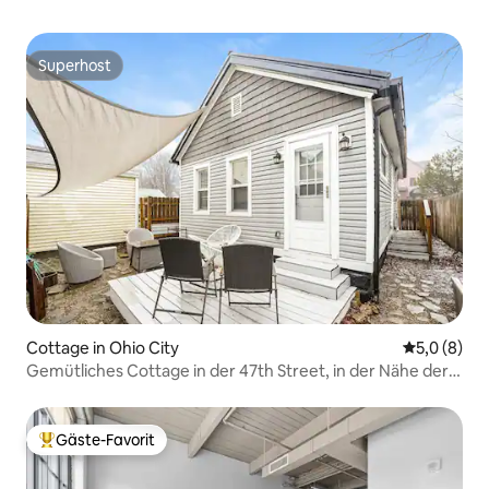
Superhost
Superhost
Cottage in Ohio City
Durchschni
5,0 (8)
Gemütliches Cottage in der 47th Street, in der Nähe der
Innenstadt und des Lake Erie
Gäste-Favorit
Beliebter Gäste-Favorit.