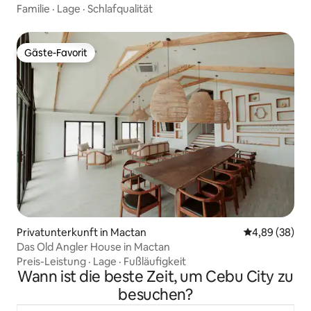
Familie
·
Lage
·
Schlafqualität
Gäste-Favorit
Gäste-Favorit
Privatunterkunft in Mactan
Durchschnittl
4,89 (38)
Das Old Angler House in Mactan
Preis-Leistung
·
Lage
·
Fußläufigkeit
Wann ist die beste Zeit, um Cebu City zu
besuchen?