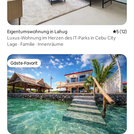
Eigentumswohnung in Lahug
Durchschn
5 (12)
Luxus-Wohnung im Herzen des IT-Parks in Cebu City
Lage
·
Familie
·
Innenräume
Gäste-Favorit
Gäste-Favorit