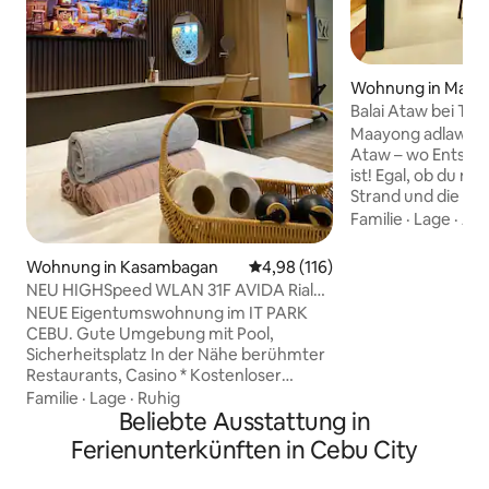
Wohnung in Mari
Balai Ataw bei Tam
Maayong adlaw! Wi
Ataw – wo Entspan
ist! Egal, ob du nur
Strand und die An
Unterkunft genie
Familie
·
Lage
·
Aus
einen Ort zum En
benötigst; möge da
Wohnung in Kasambagan
Durchschnittliche Bewertung: 4
4,98 (116)
den Aufenthalt bi
NEU HIGHSpeed WLAN 31F AVIDA Riala
Mit seinem Namen 
IT Park Netflix
NEUE Eigentumswohnung im IT PARK
„schweben“ bedeu
CEBU. Gute Umgebung mit Pool,
Interieur, das vo
Sicherheitsplatz In der Nähe berühmter
des Wabi Sabi inspi
Restaurants, Casino * Kostenloser
Unvollkommenheit
Parkplatz in der Wohnung (bitte frage
Familie
·
Lage
·
Ruhig
hoffen wir, dass u
uns nach der Verfügbarkeit) *
Beliebte Ausstattung in
friedlichen Ambie
Kostenloses schnelleres WLAN (200
Atmosphäre eine q
Ferienunterkünften in Cebu City
MB/S), Shampoo & Seife, Taschentücher
Erholung oder ein
* Jalousie & Verdunkelungsvorhang Dies
Konzentration erm