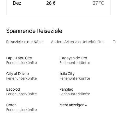
Dez
26 €
27 °C
Spannende Reiseziele
Reiseziele in der Nähe
Andere Arten von Unterkünften
To
Lapu-Lapu City
Cagayan de Oro
Ferienunterkünfte
Ferienunterkünfte
City of Davao
Iloilo City
Ferienunterkünfte
Ferienunterkünfte
Bacolod
Panglao
Ferienunterkünfte
Ferienunterkünfte
Coron
Mehr anzeigen
Ferienunterkünfte