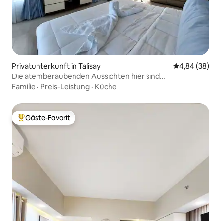
Privatunterkunft in Talisay
Durchschnittl
4,84 (38)
Die atemberaubenden Aussichten hier sind
unbeschreiblich!
Familie
·
Preis-Leistung
·
Küche
Gäste-Favorit
Beliebter Gäste-Favorit.