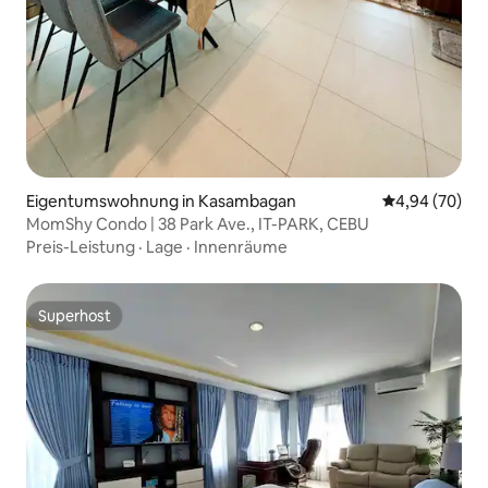
Eigentumswohnung in Kasambagan
Durchschnittl
4,94 (70)
MomShy Condo | 38 Park Ave., IT-PARK, CEBU
Preis-Leistung
·
Lage
·
Innenräume
Superhost
Superhost