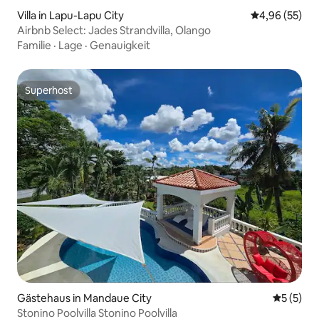
Villa in Lapu-Lapu City
Durchschnittl
4,96 (55)
Airbnb Select: Jades Strandvilla, Olango
Familie
·
Lage
·
Genauigkeit
Superhost
Superhost
Gästehaus in Mandaue City
Durchsch
5 (5)
Stonino Poolvilla Stonino Poolvilla