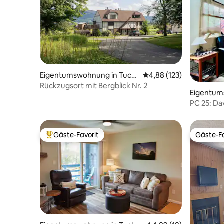
Eigentumswohnung in Tuck
Durchschnittliche Bewe
4,88 (123)
er County
Rückzugsort mit Bergblick Nr. 2
Eigentum
PC 25: Da
effizient!
Gäste-Favorit
Gäste-Fa
Beliebter Gäste-Favorit.
Gäste-Fa