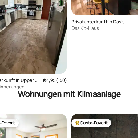
Privatunterkunft in Davis
Das Kit-Haus
rtung: 4,95 von 5, 109 Bewertungen
erkunft in Upper Tr
Durchschnittliche Bewertung: 4,95 von 5, 1
4,95 (150)
innerungen
Wohnungen mit Klimaanlage
-Favorit
Gäste-Favorit
r Gäste-Favorit.
Beliebter Gäste-Favorit.