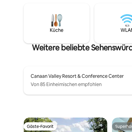
asphaltierten kurvenreichen Landstraße.
Holzofen 
Du kannst durch den Canyon fahren und
entspanne
auf der Rt 28 direkt unterhalb der Smoke
verbringen. Auf der hinteren 
Hole Caverns und des Souvenirladens
stehen ei
herauskommen. Dann fährst du weiter
Gasfeuert
Küche
WLA
nach Seneca Rocks und wanderst auf
Verfügung. Wir stellen Gästen ei
den Felsen oder fährst nach Nelson
zur Verfü
Rocks, um Seilrutschen zu fahren.
gelegene
Weitere beliebte Sehenswürd
können.
Canaan Valley Resort & Conference Center
Von 85 Einheimischen empfohlen
Gäste-Favorit
Superho
Gäste-Favorit
Superho