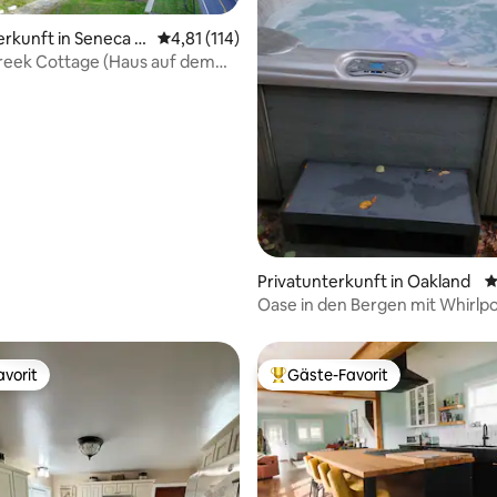
erkunft in Seneca R
Durchschnittliche Bewertung: 4,81 von 5, 1
4,81 (114)
reek Cottage (Haus auf dem
rtung: 4,84 von 5, 170 Bewertungen
Privatunterkunft in Oakland
D
Oase in den Bergen mit Whirlpo
vorit
Gäste-Favorit
vorit
Beliebter Gäste-Favorit.