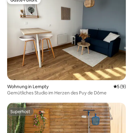
Gäste-Favorit
Gäste-Favorit
Wohnung in Lempty
Durchschn
5 (9)
Gemütliches Studio im Herzen des Puy de Dôme
Superhost
Superhost