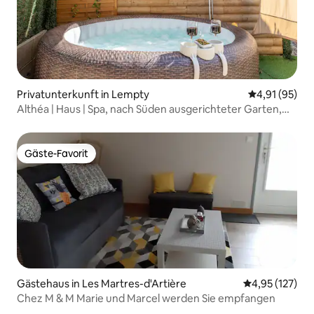
Privatunterkunft in Lempty
Durchschnitt
4,91 (95)
Althéa | Haus | Spa, nach Süden ausgerichteter Garten,
ruhig
Gäste-Favorit
Gäste-Favorit
Gästehaus in Les Martres-d'Artière
Durchschnittl
4,95 (127)
Chez M & M Marie und Marcel werden Sie empfangen