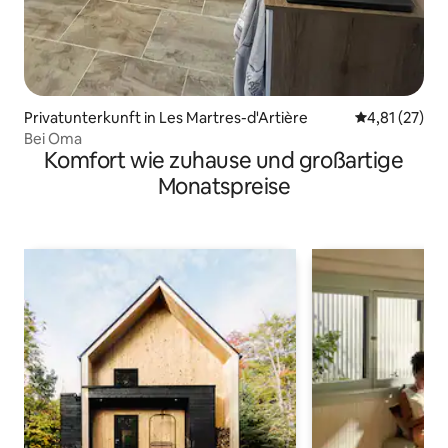
Privatunterkunft in Les Martres-d'Artière
Durchschnitt
4,81 (27)
Bei Oma
Komfort wie zuhause und großartige
Monatspreise