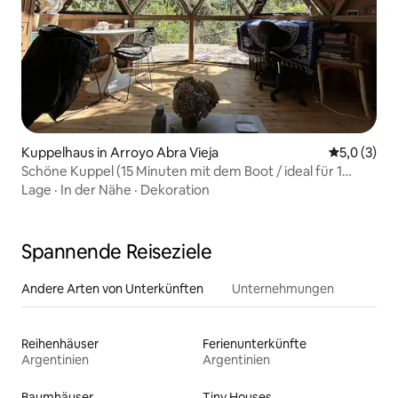
Kuppelhaus in Arroyo Abra Vieja
Durchschni
5,0 (3)
Schöne Kuppel (15 Minuten mit dem Boot / ideal für 1
Person)
Lage
·
In der Nähe
·
Dekoration
Spannende Reiseziele
Andere Arten von Unterkünften
Unternehmungen
Reihenhäuser
Ferienunterkünfte
Argentinien
Argentinien
Baumhäuser
Tiny Houses