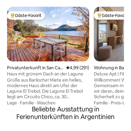
Gäste-Favorit
Gäste-Favorit
Beliebter Gäste-Favorit.
Beliebter Gäste-F
Privatunterkunft in San Carl
Durchschnittliche Bewertung: 4
4,99 (291)
Wohnung in Balva
os de Bariloche
Haus mit grünem Dach an der Lagune
Deluxe Apt | Fitn
Innenstadt BA Obe
Grüße aus Bariloche! Miete ein helles,
Willkommen! Wir s
modernes Haus direkt am Ufer der
Gemeinsam mit u
Lagune El Trebol. Die Lagune El Trebol
wir daran, deinen
liegt am Circuito Chico, ca. 30
Sicherheit zu gewährle
Autominuten von der Innenstadt von
Wohnungen sind k
Lage
·
Familie
·
Waschen
Familie
·
Preis-Lei
Bariloche entfernt. Wenn du auf dem
Beliebte Ausstattung in
(Bettwäsche, Han
„Circuito Chico“ bist, bist du nur wenige
Pflegeprodukte usw.). Wir
Ferienunterkünften in Argentinien
Kilometer von Orten von unglaublicher
erstklassige Stand
Schönheit entfernt: - Entfernung von
Recoleta, Puerto 
Cerro Campanario (die siebte beste
Nähe des Obelisken. Der Chec