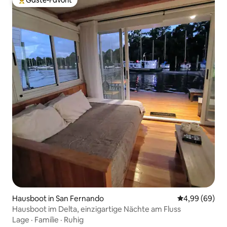
Beliebter Gäste-Favorit.
Hausboot in San Fernando
Durchschnittl
4,99 (69)
Hausboot im Delta, einzigartige Nächte am Fluss
Lage
·
Familie
·
Ruhig