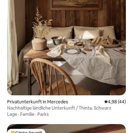
Privatunterkunft in Mercedes
Durchschnittl
4,98 (44)
Nachhaltige ländliche Unterkunft / Thinta. Schwarz
Lage
·
Familie
·
Parks
Gäste-Favorit