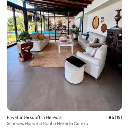
Privatunterkunft in Heredia
Durchschn
5 (19)
Schönes Haus mit Pool in Heredia Centro