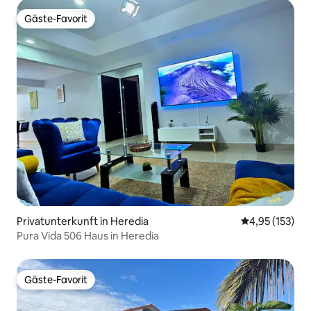
Gäste-Favorit
Gäste-Favorit
Privatunterkunft in Heredia
Durchschnittl
4,95 (153)
Pura Vida 506 Haus in Heredia
Gäste-Favorit
Gäste-Favorit