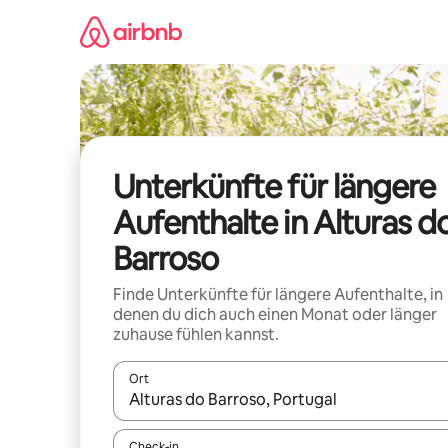
Zu
Inhalten
springen
Unterkünfte für längere
Aufenthalte in Alturas d
Barroso
Finde Unterkünfte für längere Aufenthalte, in
denen du dich auch einen Monat oder länger
zuhause fühlen kannst.
Ort
Wenn Ergebnisse verfügbar sind, navigiere mit d
Check-in