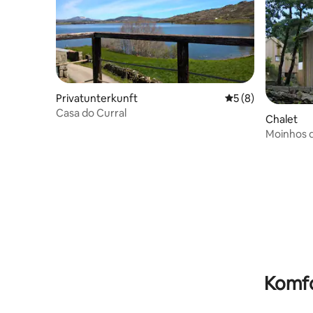
Privatunterkunft
Durchschnittliche
5 (8)
Casa do Curral
Chalet
Moinhos d
Komfo