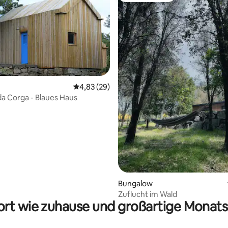
 Bewertung: 5 von 5, 8 Bewertungen
Durchschnittliche Bewertung: 4,83 von 5, 
4,83 (29)
a Corga - Blaues Haus
Bungalow
Zuflucht im Wald
rt wie zuhause und großartige Monats