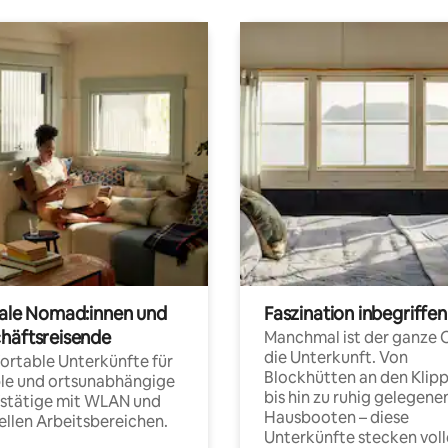
tale Nomad:innen und
Faszination inbegriffen
häftsreisende
Manchmal ist der ganze 
die Unterkunft. Von
rtable Unterkünfte für
Blockhütten an den Klip
ble und ortsunabhängige
bis hin zu ruhig gelegene
fstätige mit WLAN und
Hausbooten – diese
ellen Arbeitsbereichen.
Unterkünfte stecken voll