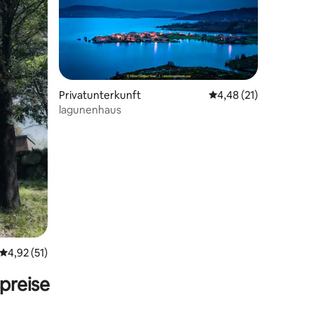
Privatunterkunft
Durchschnittliche Be
4,48 (21)
lagunenhaus
29 Bewertungen
Durchschnittliche Bewertung: 4,92 von 5, 51 Bewertungen
4,92 (51)
preise