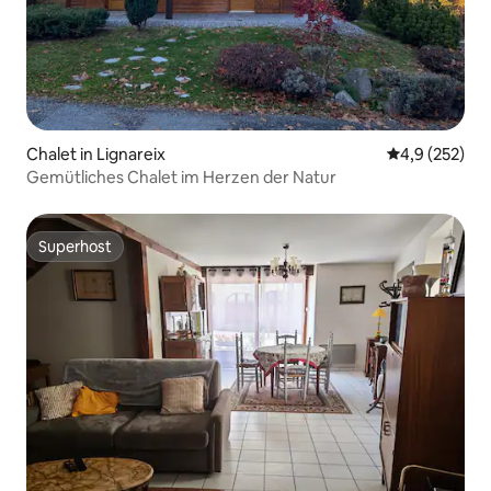
Chalet in Lignareix
Durchschnitt
4,9 (252)
Gemütliches Chalet im Herzen der Natur
Superhost
Superhost