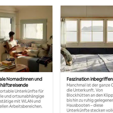
tale Nomad:innen und
Faszination inbegriffen
häftsreisende
Manchmal ist der ganze 
die Unterkunft. Von
rtable Unterkünfte für
Blockhütten an den Klip
ble und ortsunabhängige
bis hin zu ruhig gelegene
fstätige mit WLAN und
Hausbooten – diese
ellen Arbeitsbereichen.
Unterkünfte stecken voll