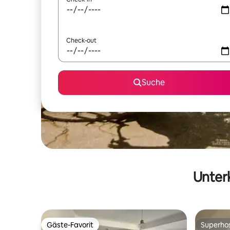
Check-out
Suche
Unterk
Gäste-Favorit
Superho
Gäste-Favorit
Superho