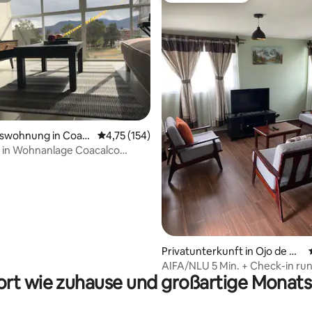
ertung: 4,8 von 5, 364 Bewertungen
swohnung in Coac
Durchschnittliche Bewertung: 4,75 von 5, 1
4,75 (154)
in Wohnanlage Coacalco
ablick“
Privatunterkunft in Ojo de Ag
ua
AIFA/NLU 5 Min. + Check-in ru
rt wie zuhause und großartige Monats
Uhr + Rechnung-Parkplatz-V