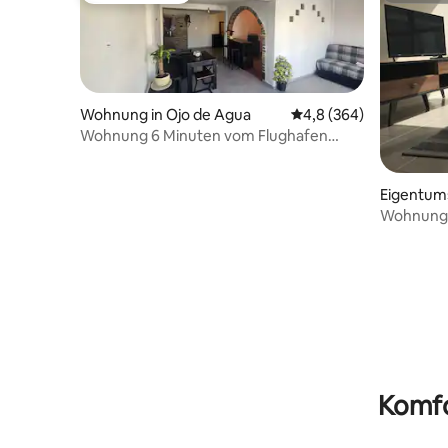
Wohnung in Ojo de Agua
Durchschnittliche Bew
4,8 (364)
Wohnung 6 Minuten vom Flughafen
entfernt.
Eigentum
alco
Wohnung 
„Panoram
Komfo