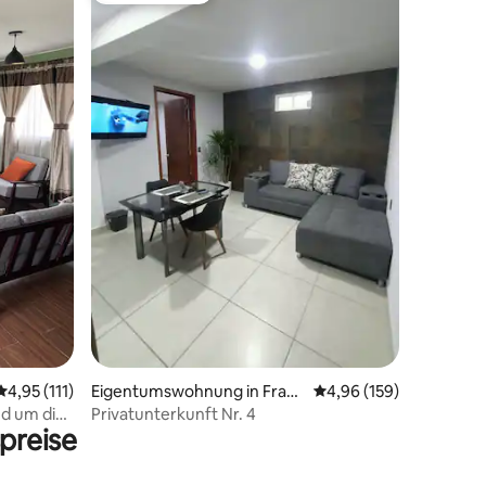
54 Bewertungen
Durchschnittliche Bewertung: 4,95 von 5, 111 Bewertungen
4,95 (111)
Eigentumswohnung in Fracc
Durchschnittliche Bew
4,96 (159)
ionamiento Social Progresiv
nd um die
Privatunterkunft Nr. 4
preise
o Santo Tomás Chiconautla