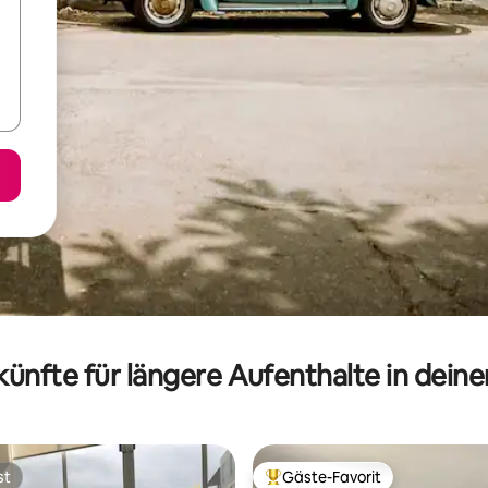
ünfte für längere Aufenthalte in dein
st
Gäste-Favorit
st
Beliebter Gäste-Favorit.