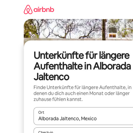
Zu
Inhalten
springen
Unterkünfte für längere
Aufenthalte in Alborada
Jaltenco
Finde Unterkünfte für längere Aufenthalte, in
denen du dich auch einen Monat oder länger
zuhause fühlen kannst.
Ort
Wenn Ergebnisse verfügbar sind, navigiere mit d
Check-in