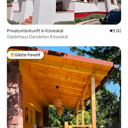
Privatunterkunft in Köveskál
Durchsch
5 (4)
Gästehaus Dandelion Köveskál
Gäste-Favorit
Beliebter Gäste-Favorit.