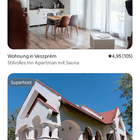
Wohnung in Veszprém
Durchschnittl
4,95 (105)
Stilvolles Inn Apartman mit Sauna
Superhost
Superhost