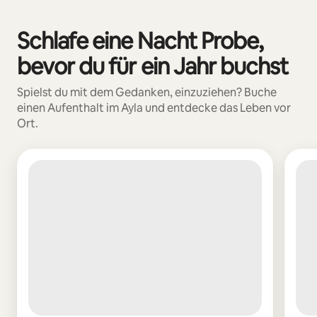
Deine möglichen Einkünfte betragen €720 pro Monat
Schlafe eine Nacht Probe,
0 von 0 Artikeln
bevor du für ein Jahr buchst
Spielst du mit dem Gedanken, einzuziehen? Buche
einen Aufenthalt im Ayla und entdecke das Leben vor
Ort.