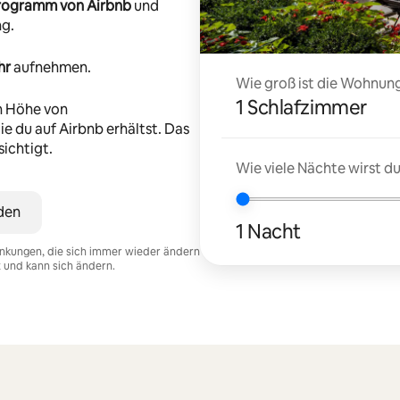
-Programm von Airbnb
und
ng.
hr
aufnehmen.
Wie groß ist die Wohnung
1 Schlafzimmer
n Höhe von
e du auf Airbnb erhältst. Das
ichtigt.
Wie viele Nächte wirst 
den
1 Nacht
nkungen, die sich immer wieder ändern
t und kann sich ändern.