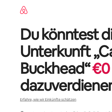
Zu
Inhalten
springen
Du könntest di
Unterkunft „
C
Buckhead
“
€
0
dazuverdiene
Erfahre, wie wir Einkünfte schätzen