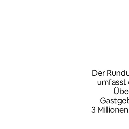
Der Rundu
umfasst d
Übe
Gastgeb
3 Millione