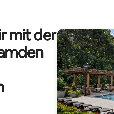
r mit der
amden
n