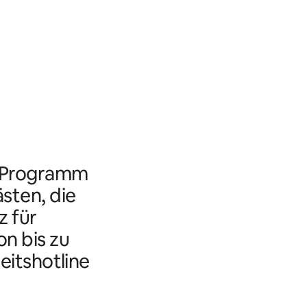
s Programm
ästen, die
 für
n bis zu
eitshotline