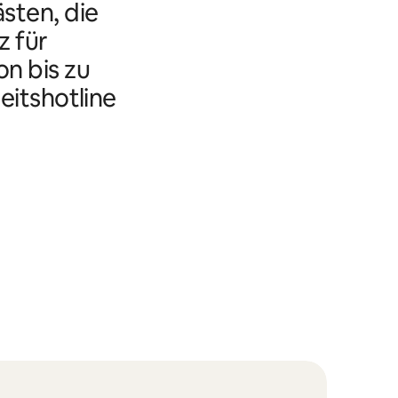
ästen, die
 für
n bis zu
eitshotline