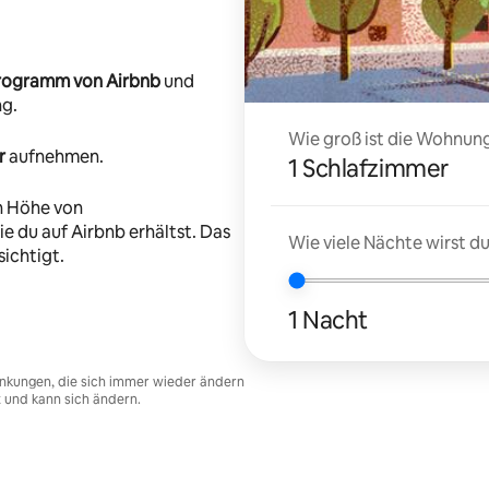
-Programm von Airbnb
und
ng.
Wie groß ist die Wohnung
r
aufnehmen.
1 Schlafzimmer
n Höhe von
e du auf Airbnb erhältst. Das
Wie viele Nächte wirst 
ichtigt.
1 Nacht
nkungen, die sich immer wieder ändern
t und kann sich ändern.