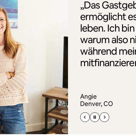
„Das Gastgeb
ermöglicht es
leben. Ich bin
warum also n
während mei
mitfinanziere
Angie
Denver, CO