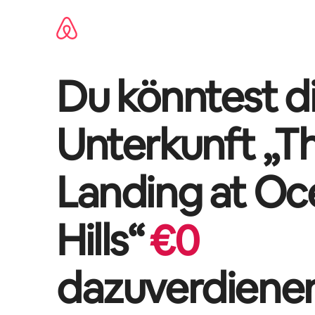
Zu
Inhalten
springen
Du könntest di
Unterkunft „
T
Landing at Oc
Hills
“
€
0
dazuverdiene