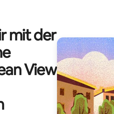
r mit der
he
ean View
n