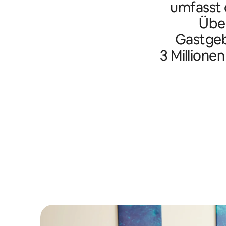
umfasst d
Übe
Gastgeb
3 Millione