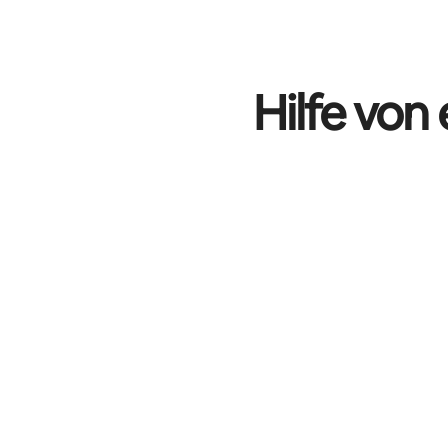
Deine möglichen Einkünfte betragen €521 pro Monat
Hilfe von