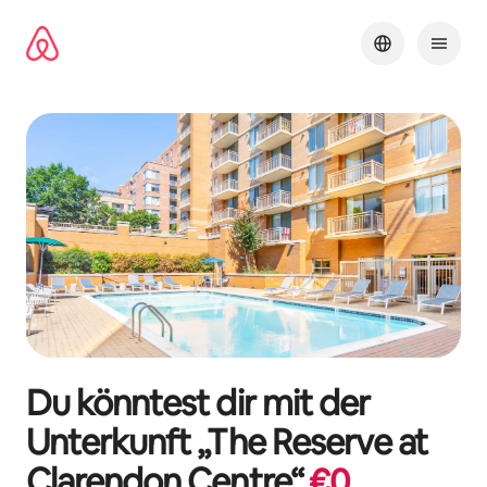
Zu
Inhalten
springen
Du könntest dir mit der
Unterkunft „
The Reserve at
Clarendon Centre
“
€
0