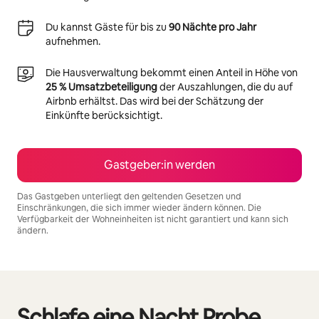
Du kannst Gäste für bis zu
90 Nächte pro Jahr
aufnehmen.
Die Hausverwaltung bekommt einen Anteil in Höhe von
25 % Umsatzbeteiligung
der Auszahlungen, die du auf
Airbnb erhältst. Das wird bei der Schätzung der
Einkünfte berücksichtigt.
Gastgeber:in werden
Das Gastgeben unterliegt den geltenden Gesetzen und
Einschränkungen, die sich immer wieder ändern können. Die
Verfügbarkeit der Wohneinheiten ist nicht garantiert und kann sich
ändern.
Deine möglichen Einkünfte betragen €856 pro Monat
Schlafe eine Nacht Probe,
0 von 0 Artikeln