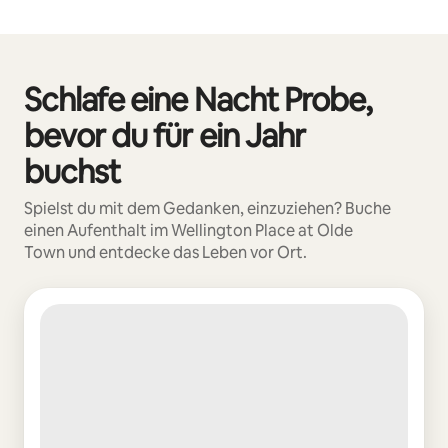
Deine möglichen Einkünfte betragen €590 pro Monat
Schlafe eine Nacht Probe,
0 von 0 Artikeln
bevor du für ein Jahr
buchst
Spielst du mit dem Gedanken, einzuziehen? Buche
einen Aufenthalt im Wellington Place at Olde
Town und entdecke das Leben vor Ort.