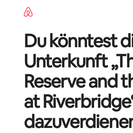
Zu
Inhalten
springen
Du könntest di
Unterkunft „
T
Reserve and t
at Riverbridge
dazuverdiene