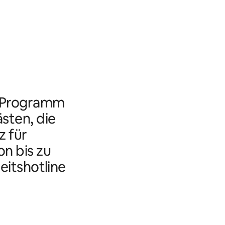
s Programm
ästen, die
 für
n bis zu
eitshotline