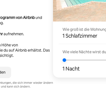
-Programm von Airbnb
und
ng.
Wie groß ist die Wohnung
hr
aufnehmen.
1 Schlafzimmer
n Höhe von
e du auf Airbnb erhältst. Das
Wie viele Nächte wirst 
ichtigt.
1 Nacht
den
nkungen, die sich immer wieder ändern
t und kann sich ändern.