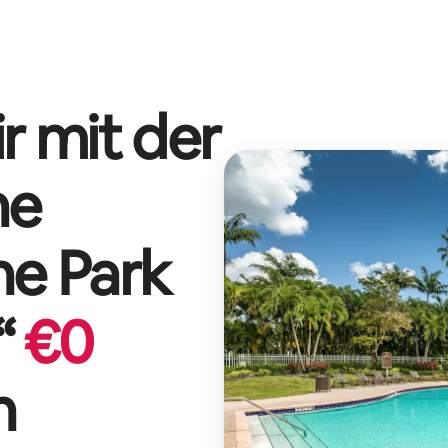
r mit der
he
he Park
“
€
0
n