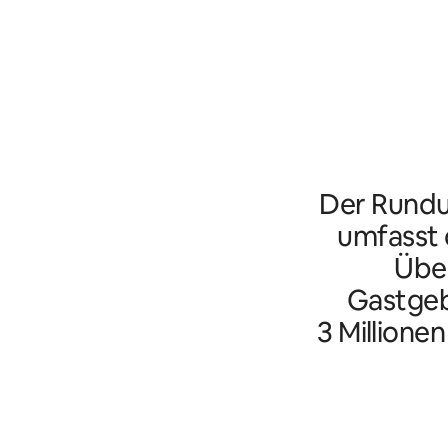
Der Rundu
umfasst d
Übe
Gastgeb
3 Millione