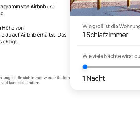
-Programm von Airbnb
und
ng.
Wie groß ist die Wohnung
n Höhe von
1 Schlafzimmer
e du auf Airbnb erhältst. Das
ichtigt.
Wie viele Nächte wirst 
1 Nacht
nkungen, die sich immer wieder ändern
t und kann sich ändern.