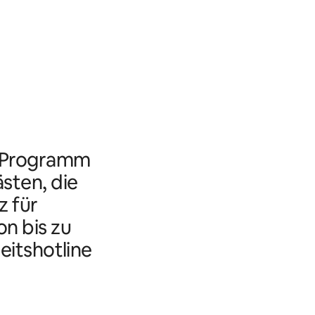
s Programm
ästen, die
 für
n bis zu
eitshotline