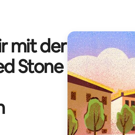
r mit der
ed Stone
n