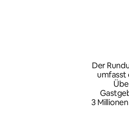
Der Rundu
umfasst d
Übe
Gastgeb
3 Millione