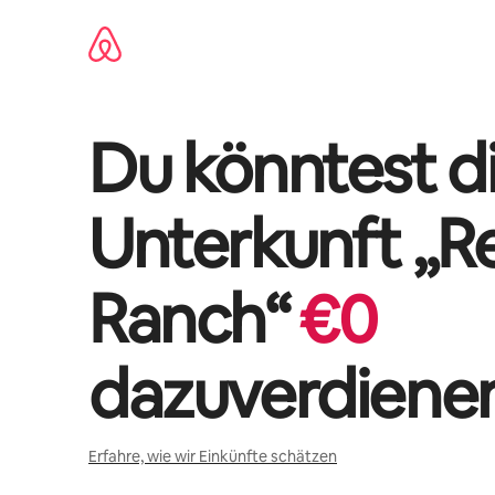
Zu
Inhalten
springen
Du könntest di
Unterkunft „
R
Ranch
“
€
0
dazuverdiene
Erfahre, wie wir Einkünfte schätzen