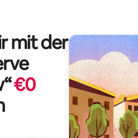
r mit der
erve
w
“
€
0
n