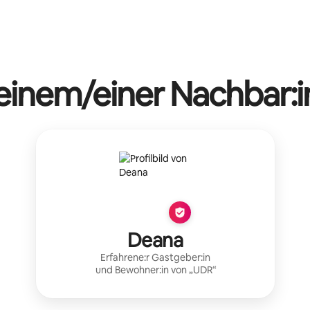
 einem/einer Nachbar:i
Deana
Erfahrene:r Gastgeber:in
und Bewohner:in von „
UDR
“