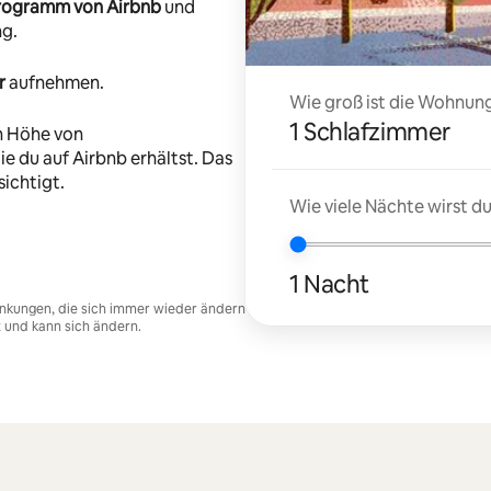
-Programm von Airbnb
und
ng.
r
aufnehmen.
Wie groß ist die Wohnung
1 Schlafzimmer
n Höhe von
e du auf Airbnb erhältst. Das
ichtigt.
Wie viele Nächte wirst 
1 Nacht
nkungen, die sich immer wieder ändern
t und kann sich ändern.