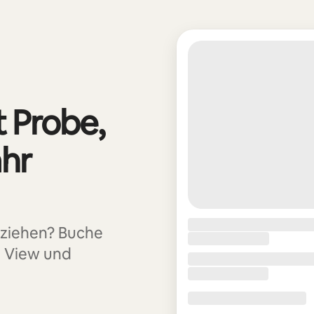
t Probe,
ahr
uziehen? Buche
n View und