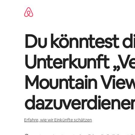
Zu
Inhalten
springen
Du könntest di
Unterkunft „
V
Mountain Vie
dazuverdiene
Erfahre, wie wir Einkünfte schätzen