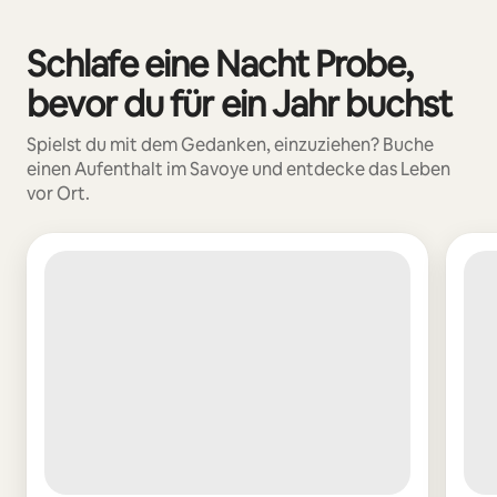
Deine möglichen Einkünfte betragen €556 pro Monat
Schlafe eine Nacht Probe,
0 von 0 Artikeln
bevor du für ein Jahr buchst
Spielst du mit dem Gedanken, einzuziehen? Buche
einen Aufenthalt im Savoye und entdecke das Leben
vor Ort.