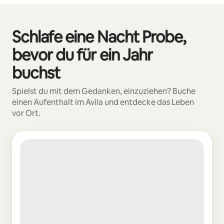
Deine möglichen Einkünfte betragen €623 pro Monat
Schlafe eine Nacht Probe,
0 von 0 Artikeln
bevor du für ein Jahr
buchst
Spielst du mit dem Gedanken, einzuziehen? Buche
einen Aufenthalt im Avila und entdecke das Leben
vor Ort.