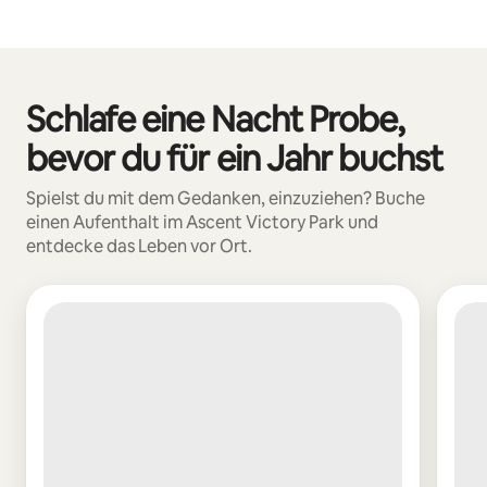
Deine möglichen Einkünfte betragen €1207 pro Monat
Schlafe eine Nacht Probe,
0 von 0 Artikeln
bevor du für ein Jahr buchst
Spielst du mit dem Gedanken, einzuziehen? Buche
einen Aufenthalt im Ascent Victory Park und
entdecke das Leben vor Ort.