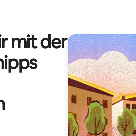
r mit der
hipps
n