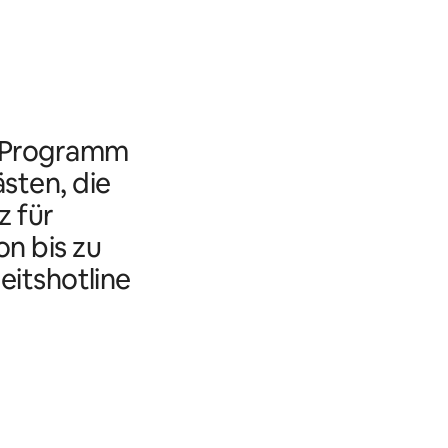
s Programm
ästen, die
 für
n bis zu
eitshotline