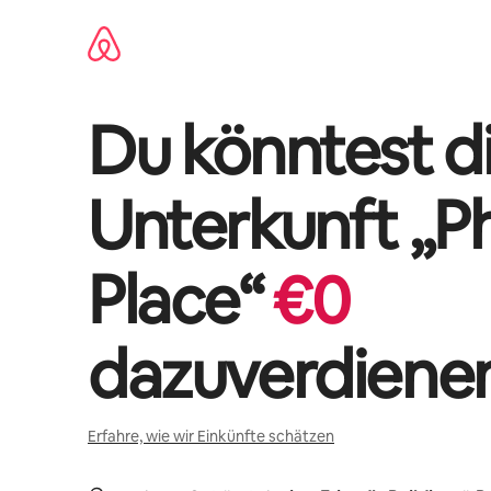
Zu
Inhalten
springen
Du könntest di
Unterkunft „
P
Place
“
€
0
dazuverdiene
Erfahre, wie wir Einkünfte schätzen