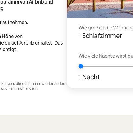
-Programm von Airbnb
und
ng.
r
aufnehmen.
Wie groß ist die Wohnung
1 Schlafzimmer
n Höhe von
e du auf Airbnb erhältst. Das
ichtigt.
Wie viele Nächte wirst 
1 Nacht
nkungen, die sich immer wieder ändern
t und kann sich ändern.