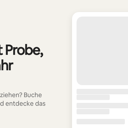
t Probe,
ahr
uziehen? Buche
nd entdecke das