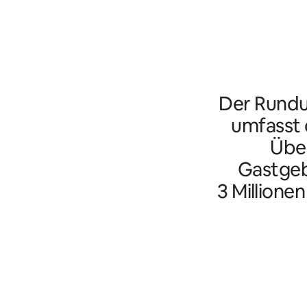
Der Rundu
umfasst d
Übe
Gastgeb
3 Millione