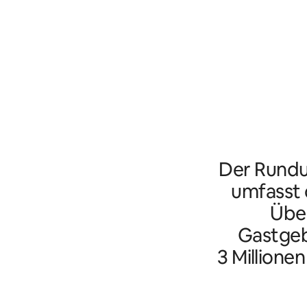
Der Rundu
umfasst d
Übe
Gastgeb
3 Millione