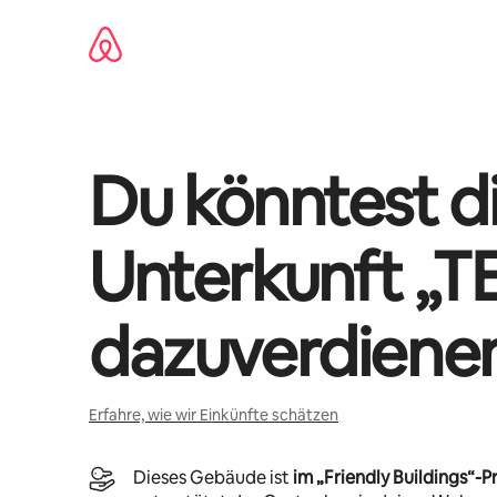
Zu
Inhalten
springen
Du könntest di
Unterkunft „
T
dazuverdiene
Erfahre, wie wir Einkünfte schätzen
Dieses Gebäude ist
im „Friendly Buildings“