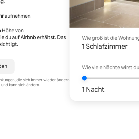
ng.
hr
aufnehmen.
n Höhe von
e du auf Airbnb erhältst. Das
Wie groß ist die Wohnung
ichtigt.
1 Schlafzimmer
den
Wie viele Nächte wirst 
nkungen, die sich immer wieder ändern
t und kann sich ändern.
1 Nacht