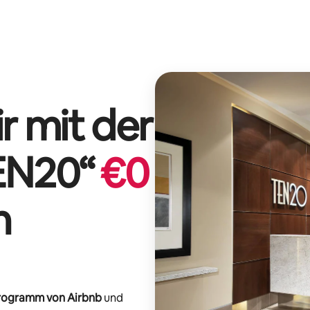
r mit der
EN20
“
€
0
n
-Programm von Airbnb
und