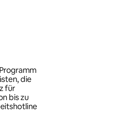
s Programm
ästen, die
 für
n bis zu
eitshotline