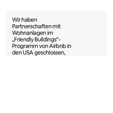
Wir haben Partnerschaften mit Wohnanlage
Wir haben
Partnerschaften
mit
Wohnanlagen
im
„Friendly Buildings“-
Programm von Airbnb in
den USA geschlossen,
damit du noch einfacher
als Gastgeber:in loslegen
kannst.
Sentral Apartments
Denver, Colorado, USA