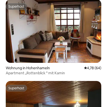
Superhost
Superhost
Wohnung in Hohenhameln
Durchschnittl
4,78 (64)
Apartment „Rottenblick “ mit Kamin
Superhost
Superhost