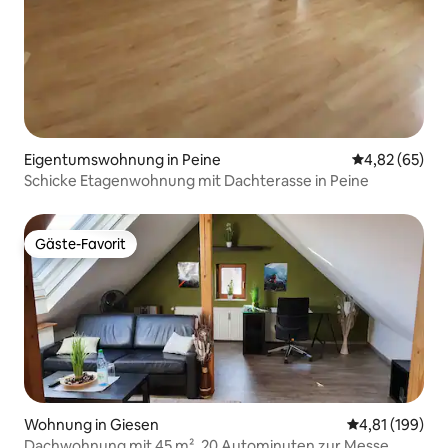
Eigentumswohnung in Peine
Durchschnittl
4,82 (65)
Schicke Etagenwohnung mit Dachterasse in Peine
Gäste-Favorit
Gäste-Favorit
Wohnung in Giesen
Durchschnittl
4,81 (199)
Dachwohnung mit 45 m², 20 Autominuten zur Messe.