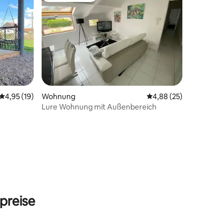
Durchschnittliche Bewertung: 4,95 von 5, 19 Bewertungen
4,95 (19)
Wohnung
Durchschnittliche Be
4,88 (25)
Lure Wohnung mit Außenbereich
19 Bewertungen
preise