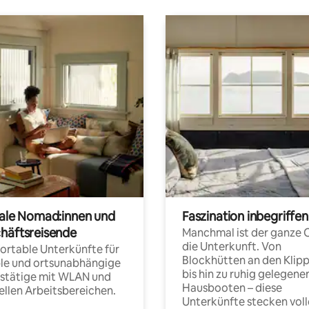
tale Nomad:innen und
Faszination inbegriffen
häftsreisende
Manchmal ist der ganze 
die Unterkunft. Von
rtable Unterkünfte für
Blockhütten an den Klip
ble und ortsunabhängige
bis hin zu ruhig gelegene
fstätige mit WLAN und
Hausbooten – diese
ellen Arbeitsbereichen.
Unterkünfte stecken voll