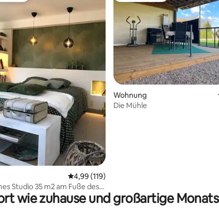
Wohnung
Die Mühle
ertung: 4,96 von 5, 91 Bewertungen
Durchschnittliche Bewertung: 4,99 von 5, 1
4,99 (119)
es Studio 35 m2 am Fuße des
rt wie zuhause und großartige Monats
1000 Teiche