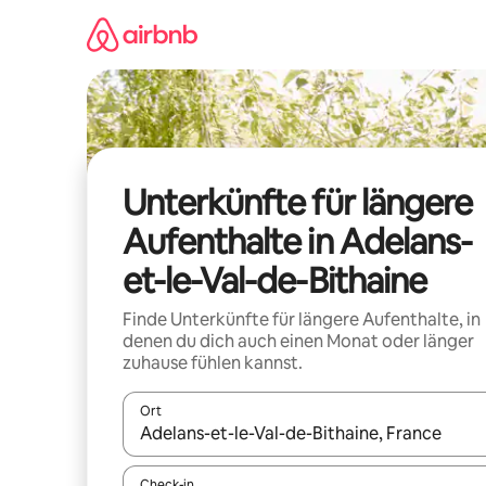
Zu
Inhalten
springen
Unterkünfte für längere
Aufenthalte in Adelans-
et-le-Val-de-Bithaine
Finde Unterkünfte für längere Aufenthalte, in
denen du dich auch einen Monat oder länger
zuhause fühlen kannst.
Ort
Wenn Ergebnisse verfügbar sind, navigiere mit d
Check-in