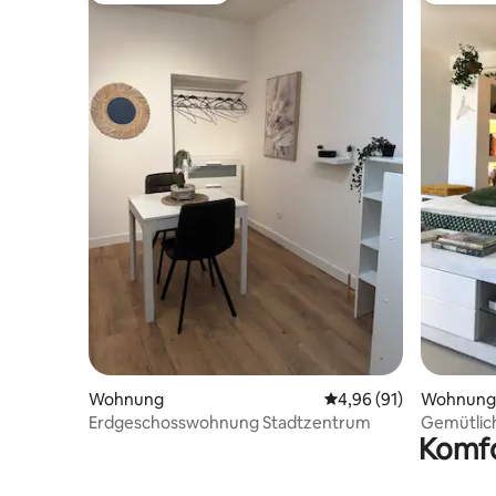
Wohnung
Durchschnittliche Bew
4,96 (91)
Wohnung
Erdgeschosswohnung Stadtzentrum
Gemütlich
Komfo
Plateaus 