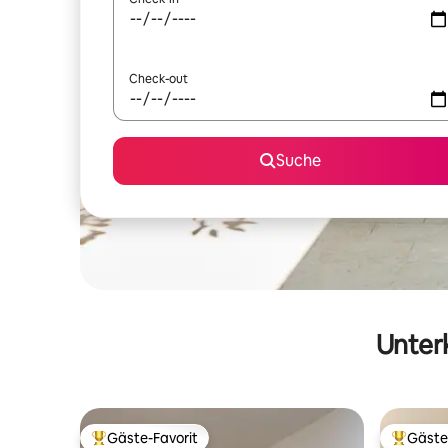
Check-out
Suche
Unterk
Gäste-Favorit
Gäste
Beliebter Gäste-Favorit.
Beliebte