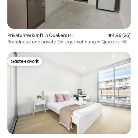
Privatunterkunft in Quakers Hill
Durchschnittl
4,96 (26)
Brandneue und private Einliegerwohnung in Quakers Hill
Gäste-Favorit
Gäste-Favorit