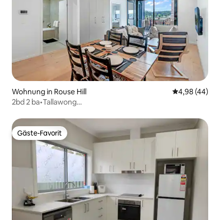
Wohnung in Rouse Hill
Durchschnittl
4,98 (44)
2bd 2 ba•Tallawong
Village•Metro•Brandneu•Sonnenuntergang
Gäste-Favorit
Gäste-Favorit