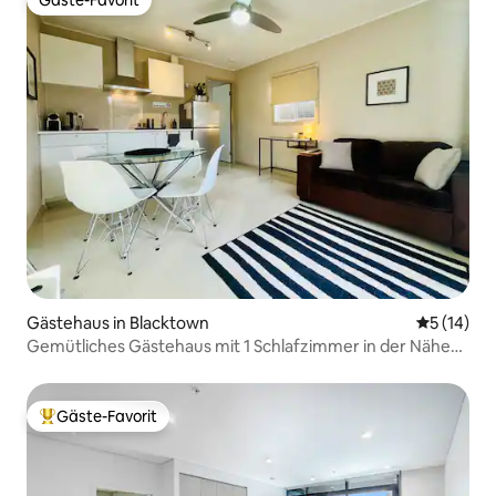
Gäste-Favorit
Gäste-Favorit
Gästehaus in Blacktown
Durchschn
5 (14)
Gemütliches Gästehaus mit 1 Schlafzimmer in der Nähe
von Sehenswürdigkeiten
Gäste-Favorit
Beliebter Gäste-Favorit.