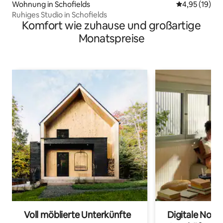
Wohnung in Schofields
Durchschnitt
4,95 (19)
Ruhiges Studio in Schofields
Komfort wie zuhause und großartige
Monatspreise
Voll möblierte Unterkünfte
Digitale Noma