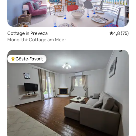
Cottage in Preveza
Durchschnit
4,8 (75)
Monolithi: Cottage am Meer
Gäste-Favorit
Beliebter Gäste-Favorit.