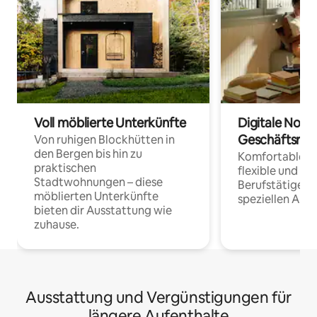
Voll möblierte Unterkünfte
Digitale Noma
Geschäftsrei
Von ruhigen Blockhütten in
den Bergen bis hin zu
Komfortable Un
praktischen
flexible und o
Stadtwohnungen – diese
Berufstätige 
möblierten Unterkünfte
speziellen Arbe
bieten dir Ausstattung wie
zuhause.
Ausstattung und Vergünstigungen für
längere Aufenthalte