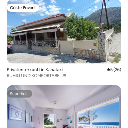
Gäste-Favorit
Gäste-Favorit
Privatunterkunft in Kanallaki
Durchschni
5 (26)
RUHIG UND KOMFORTABEL.!!!
Superhost
Superhost