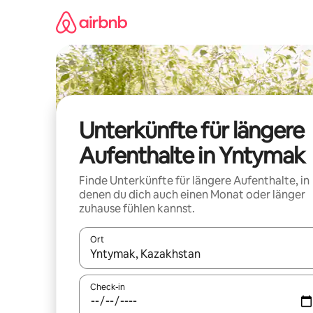
Zu
Inhalten
springen
Unterkünfte für längere
Aufenthalte in Yntymak
Finde Unterkünfte für längere Aufenthalte, in
denen du dich auch einen Monat oder länger
zuhause fühlen kannst.
Ort
Wenn Ergebnisse verfügbar sind, navigiere mit d
Check-in