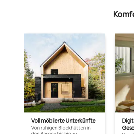
Komfo
Voll möblierte Unterkünfte
Digi
Gesc
Von ruhigen Blockhütten in
den Bergen bis hin zu