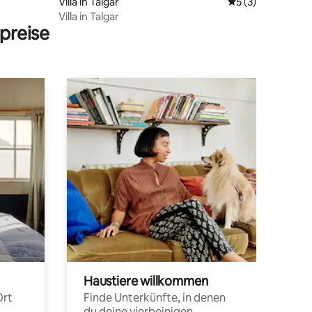
Villa in Talgar
Durchschnittlich
5 (3)
Villa in Talgar
preise
Haustiere willkommen
Ort
Finde Unterkünfte, in denen
du deine vierbeinigen