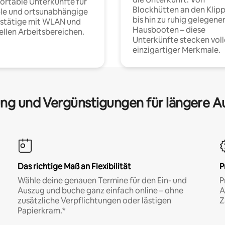
rtable Unterkünfte für
Blockhütten an den Klip
ble und ortsunabhängige
bis hin zu ruhig gelegene
fstätige mit WLAN und
Hausbooten – diese
ellen Arbeitsbereichen.
Unterkünfte stecken voll
einzigartiger Merkmale.
ng und Vergünstigungen für längere A
Das richtige Maß an Flexibilität
P
Wähle deine genauen Termine für den Ein- und
P
Auszug und buche ganz einfach online – ohne
A
zusätzliche Verpflichtungen oder lästigen
Z
Papierkram.*