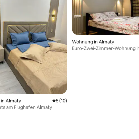
Wohnung in Almaty
Euro-Zwei-Zimmer-Wohnung i
Stock.
 Bewertung: 5 von 5, 6 Bewertungen
in Almaty
Durchschnittliche Bewertung: 5 von 5, 
5 (10)
ts am Flughafen Almaty