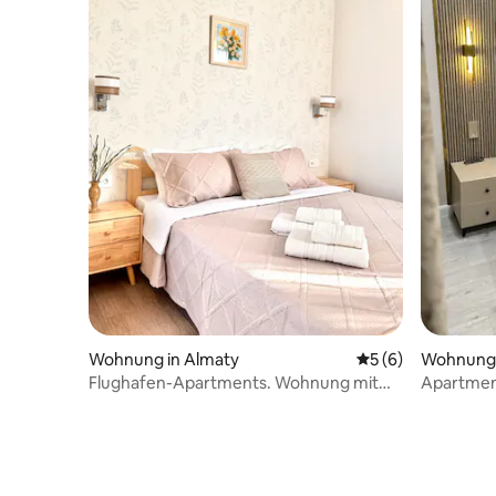
Wohnung in Almaty
Durchschnittliche
5 (6)
Wohnung 
Flughafen-Apartments. Wohnung mit
Apartmen
Bergblick