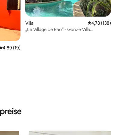
Villa
Durchschnittliche Bew
4,78 (138)
„Le Village de Bao“ - Ganze Villa
privatisiert
10 Bewertungen
Durchschnittliche Bewertung: 4,89 von 5, 19 Bewertungen
4,89 (19)
preise