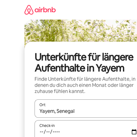
Zu
Inhalten
springen
Unterkünfte für längere
Aufenthalte in Yayem
Finde Unterkünfte für längere Aufenthalte, in
denen du dich auch einen Monat oder länger
zuhause fühlen kannst.
Ort
Wenn Ergebnisse verfügbar sind, navigiere mit d
Check-in