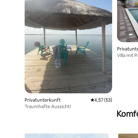
Privatunt
Villa mit
Privatunterkunft
Durchschnittliche Bew
4,57 (53)
Traumhafte Aussicht!
Komfo