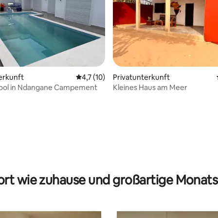
erkunft
Durchschnittliche Bewertung: 4,7 von 5, 
4,7 (10)
Privatunterkunft
 Pool in Ndangane Campement
Kleines Haus am Meer
ertung: 4,57 von 5, 53 Bewertungen
rt wie zuhause und großartige Monats