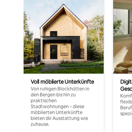
Voll möblierte Unterkünfte
Digi
Gesc
Von ruhigen Blockhütten in
den Bergen bis hin zu
Komfo
praktischen
flexi
Stadtwohnungen – diese
Beru
möblierten Unterkünfte
spezi
bieten dir Ausstattung wie
zuhause.