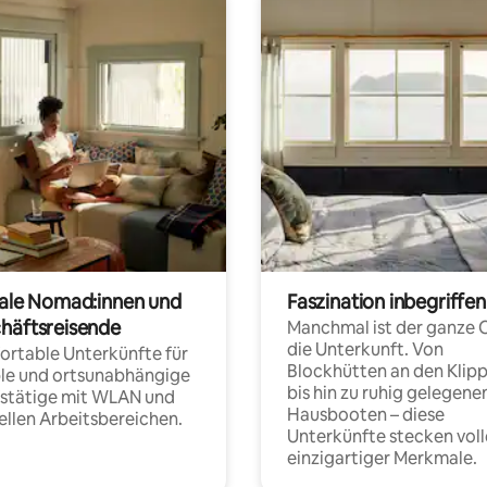
tale Nomad:innen und
Faszination inbegriffen
häftsreisende
Manchmal ist der ganze 
die Unterkunft. Von
rtable Unterkünfte für
Blockhütten an den Klip
ble und ortsunabhängige
bis hin zu ruhig gelegene
fstätige mit WLAN und
Hausbooten – diese
ellen Arbeitsbereichen.
Unterkünfte stecken voll
einzigartiger Merkmale.