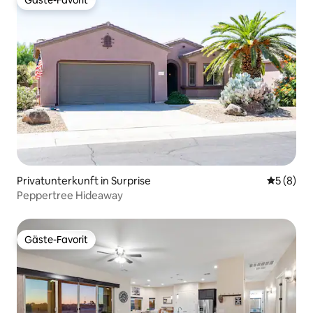
Gäste-Favorit
Gäste-Favorit
Privatunterkunft in Surprise
Durchschn
5 (8)
Peppertree Hideaway
Gäste-Favorit
Gäste-Favorit