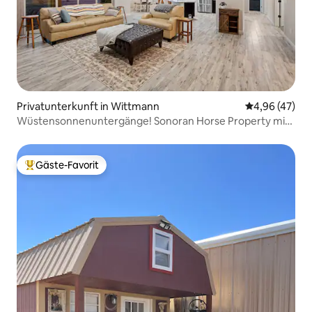
Privatunterkunft in Wittmann
Durchschnittl
4,96 (47)
Wüstensonnenuntergänge! Sonoran Horse Property mit
Whirlpool
Gäste-Favorit
Beliebter Gäste-Favorit.