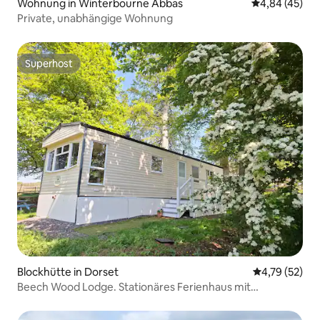
Wohnung in Winterbourne Abbas
Durchschnittl
4,84 (45)
Private, unabhängige Wohnung
Superhost
Superhost
Blockhütte in Dorset
Durchschnitt
4,79 (52)
Beech Wood Lodge. Stationäres Ferienhaus mit
3 Schlafzimmern.