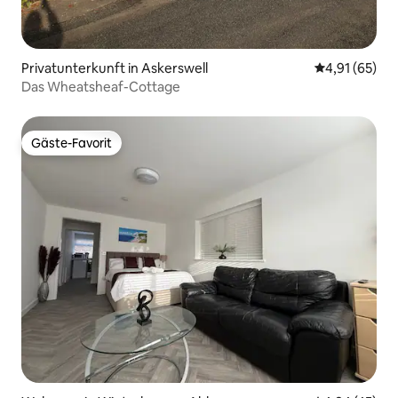
Privatunterkunft in Askerswell
Durchschnitt
4,91 (65)
Das Wheatsheaf-Cottage
Gäste-Favorit
Gäste-Favorit