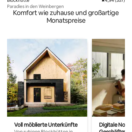
Blockhütte
Durchschnittli
4,94 (357)
Paradies in den Weinbergen
Komfort wie zuhause und großartige
Monatspreise
Voll möblierte Unterkünfte
Digitale Noma
Geschäftsrei
Von ruhigen Blockhütten in