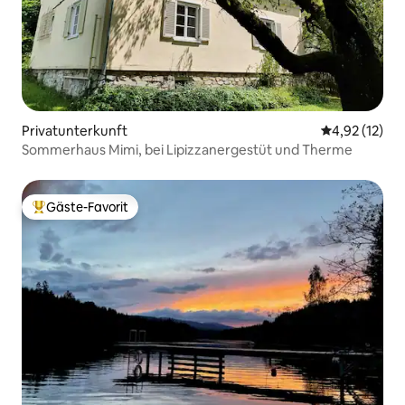
Privatunterkunft
Durchschnitt
4,92 (12)
Sommerhaus Mimi, bei Lipizzanergestüt und Therme
Gäste-Favorit
Beliebter Gäste-Favorit.