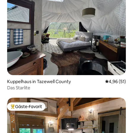
Kuppelhaus in Tazewell County
Durchschnitt
4,96 (51)
Das Starlite
Gäste-Favorit
Beliebter Gäste-Favorit.