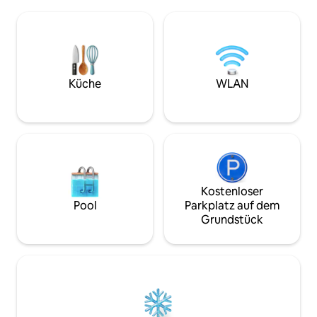
Schlafzimmer, eine
ausgestattet und du kannst im Freien
Küche, einen gemü
speisen, indem du den Napoleon-Grill im
Terrasse, einen Ar
Freien nutzt. Entspanne dich am
schnellem WLAN, 
Holzkamin im Innenbereich oder an der
eine PlayStation 
Feuerstelle im Freien (Brennholz wird
von den Luray Cav
bereitgestellt).
Drive und dem Sh
Küche
WLAN
Park entfernt, m
Weingütern und 
Herbstlaub in der
Kostenloser
Pool
Parkplatz auf dem
Grundstück