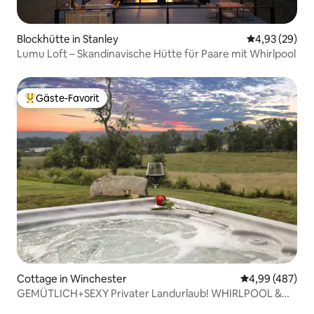
Blockhütte in Stanley
Durchschnittl
4,93 (29)
Lumu Loft – Skandinavische Hütte für Paare mit Whirlpool
Gäste-Favorit
Beliebter Gäste-Favorit.
Cottage in Winchester
Durchschnittli
4,99 (487)
GEMÜTLICH+SEXY Privater Landurlaub! WHIRLPOOL &
Aussicht~