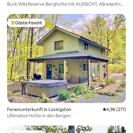
Buck Wild Reserve Berghütte mit AUSSICHT, Allradantrieb
erforderlich
Gäste-Favorit
Beliebter Gäste-Favorit.
Ferienunterkunft in Lovingston
Durchschnittl
4,96 (271)
Ultimative Hütte in den Bergen